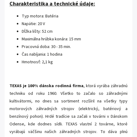
Charakteristika a technické údaje:
Typ motora: Batéria
Napätie: 20 V
Dĺžka lišty: 52 cm
Maximálna hrúbka konára: 15 mm
Pracovná doba: 30 - 35 min.
Čas nabíjania: 1 hodina
Hmotnosť: 2,1 kg
TEXAS je 100% dánska rodinná firma
, ktorá vyrába záhradnú
techniku od roku 1960. Všetko to začalo so záhradnými
kultivátormi, no dnes sa sortiment rozšíril na všetky typy
motorových záhradných strojov (elektrický, batériový a
benzínový pohon). Hrdé tradície sa začali v továrni v Dánskom
Odense, kde dodnes sídli. TEXAS vlastní 2 továrne, ktoré
vyrábajú väčšinu našich záhradných strojov. To dáva plnú