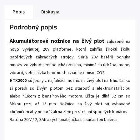
Popis
Diskusia
Podrobný popis
Akumulátorové nožnice na živý plot
založené na
novo vyvinutej 20V platforme, ktorá zahŕňa širokú škálu
batériových záhradných strojov. Séria 20V batérií ponúka
množstvo výhod: jednoduchá obsluha, minimálna údržba, menej
vibrácií, veľmi nízka hmotnosť a žiadne emisie CO2.
HTX2000
sú jedny z najľahších nožníc na živý plot na trhu. Ľahko
si poradí so živým plotom bez starostí s elektroinštaláciou
alebo hlukom z benzínového motora. Lišta je dlhá 52 cm so
šírkou rezu až 15 mm. Nožnice na živý plot sú vybavené
chráničom aby nenarážali na zem pri strihaní spodných konárov.
Batéria 20 V / 2,0 Ah a rýchlonabíjačka sú súčasťou balenia.