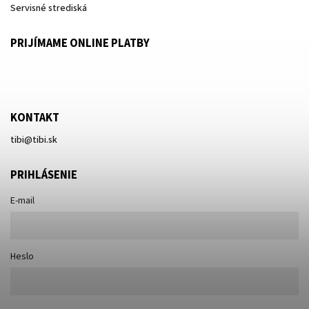
Servisné strediská
PRIJÍMAME ONLINE PLATBY
KONTAKT
tibi
@
tibi.sk
PRIHLÁSENIE
E-mail
Heslo