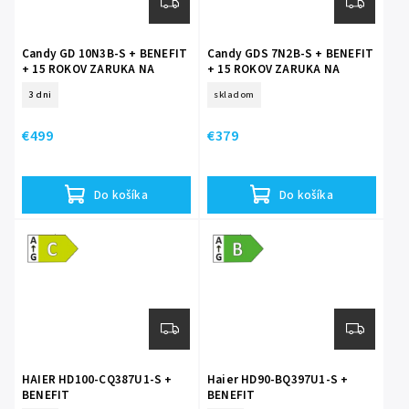
Candy GD 10N3B-S + BENEFIT
Candy GDS 7N2B-S + BENEFIT
+ 15 ROKOV ZARUKA NA
+ 15 ROKOV ZARUKA NA
MOTOR
MOTOR
3 dni
skladom
€499
€379
Do košíka
Do košíka
Energetická
Energetická
trieda C
trieda B
HAIER HD100-CQ387U1-S +
Haier HD90-BQ397U1-S +
BENEFIT
BENEFIT