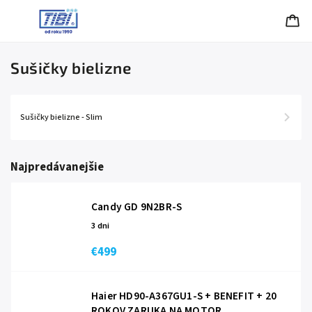
Sušičky bielizne
Sušičky bielizne - Slim
Najpredávanejšie
Candy GD 9N2BR-S
3 dni
€499
Haier HD90-A367GU1-S + BENEFIT
+ 20
ROKOV ZARUKA NA MOTOR