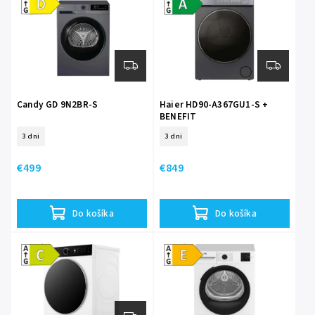
Candy GD 9N2BR-S
Haier HD90-A367GU1-S +
BENEFIT
+ 20 ROKOV ZARUKA NA
3 dni
3 dni
MOTOR
€499
€849
Do košíka
Do košíka
Energetická
Energetická
trieda C
trieda E