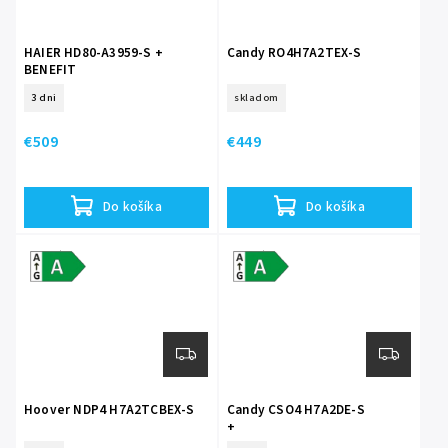
HAIER HD80-A3959-S +
Candy RO4H7A2TEX-S
BENEFIT
+ 5 ROKOV ZARUKA + 20
3 dni
skladom
ROKOV ZÁRUKA NA
INVERTOROVÝ MOTOR +
DARČEK
€509
€449
Do košíka
Do košíka
Energetická
Energetická
trieda A
trieda A
Hoover NDP4 H7A2TCBEX-S
Candy CSO4 H7A2DE-S
+