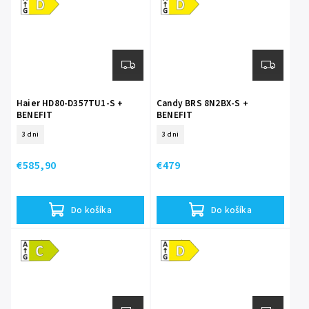
Haier HD80-D357TU1-S +
Candy BRS 8N2BX-S +
BENEFIT
BENEFIT
+ 5 ROKOV ZARUKA + 20
+ 15 ROKOV ZARUKA NA
3 dni
3 dni
ROKOV ZÁRUKA NA MOTOR
MOTOR
€585,90
€479
Do košíka
Do košíka
Energetická
Energetická
trieda C
trieda D