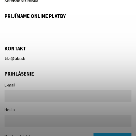
Servisné strediská
PRIJÍMAME ONLINE PLATBY
KONTAKT
tibi
@
tibi.sk
PRIHLÁSENIE
E-mail
Heslo