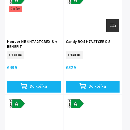
Darček
Hoover NR4 H7A2TCBEX-S +
Candy RO4 H7A2TCERX-S
BENEFIT
+ 5 ROKOV ZARUKA + DARCEK
skladom
skladom
€499
€529
Do košíka
Do košíka
Energetická
Energetická
trieda A
trieda A