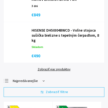
3 dni
€849
HISENSE DH5I804BWCD - Voľne stojaca
sušička bielizne s tepelným čerpadlom, 8
kg
Skladom
€490
Zobraziť viac produktov
Najpredávanejšie
Najlacnejšie
Najdrahšie
Abecedne
Energetická
Energetická
trieda D
trieda A