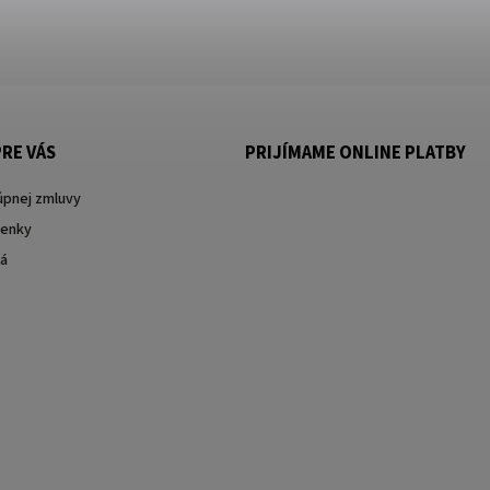
RE VÁS
PRIJÍMAME ONLINE PLATBY
úpnej zmluvy
enky
ká