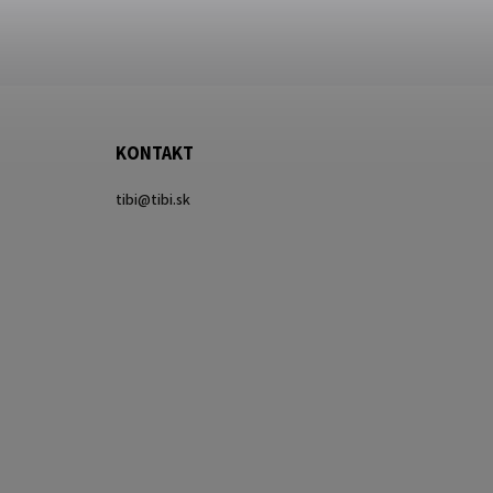
KONTAKT
tibi
@
tibi.sk