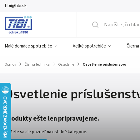
tibi@tibi.sk
Malé domáce spotrebiče
Veľké spotrebiče
Čierna
Domov
/
Čierna technika
/
Osvetlenie
/
Osvetlenie príslušenstvo
Osvetlenie príslušenst
Produkty ešte len pripravujeme.
Môžete sa ale pozrieť na ostatné kategórie.