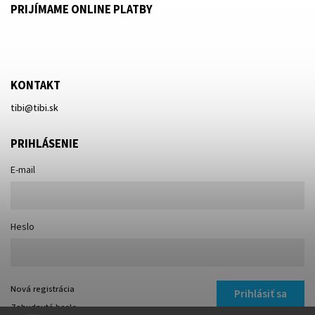
PRIJÍMAME ONLINE PLATBY
KONTAKT
tibi
@
tibi.sk
PRIHLÁSENIE
E-mail
Heslo
Nová registrácia
Prihlásiť sa
Zabudnuté heslo