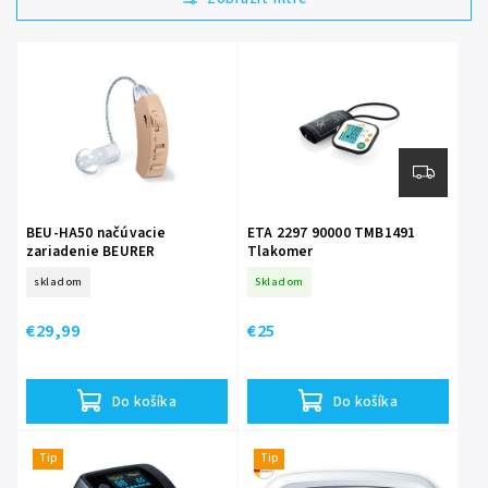
Najdrahšie
Abecedne
BEU-HA50 načúvacie
ETA 2297 90000 TMB1491
zariadenie BEURER
Tlakomer
skladom
Skladom
€29,99
€25
Do košíka
Do košíka
Tip
Tip