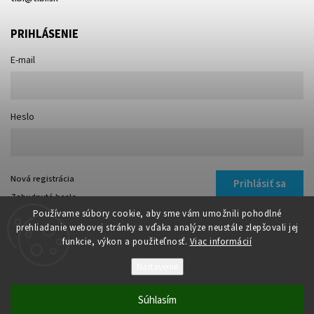
PRIHLÁSENIE
E-mail
Heslo
Nová registrácia
Prihlásiť sa
Zabudnuté heslo
Používame súbory cookie, aby sme vám umožnili pohodlné
prehliadanie webovej stránky a vďaka analýze neustále zlepšovali jej
funkcie, výkon a použiteľnosť.
Viac informácií
Nastavenie
Copyright 2026
TIBI
. Všetky práva vyhradené.
Súhlasím
Vytvořil
Shoptet
| Design
Shoptak.cz