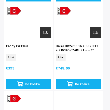
Energetická
Energetická
trieda G
trieda G
Candy CWC058
Haier HWS79GDG + BENEFIT
+ 5 ROKOV ZARUKA + + 20
ROKOV ZÁRUKA NA
3 dni
3 dni
KOMPRESOR
€399
€748,90
Do košíka
Do košíka
Energetická
trieda G