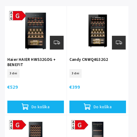
Abecedne
Energetická
trieda G
Haier HAIER HWS32GDG +
Candy CNWQ4G32G2
BENEFIT
+ 5 ROKOV ZARUKA
3 dni
3 dni
€529
€399
Do košíka
Do košíka
Energetická
Energetická
trieda G
trieda G