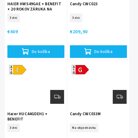
HAIER HWS49GAE + BENEFIT
Candy CWC023
+ 20 ROKOV ZÁRUKA NA
KOMPRESOR
3 dni
3 dni
€409
€209,90
Do košíka
Do košíka
Energetická
Energetická
trieda E
trieda G
Haier HUC44GDEH1 +
Candy CWC033M
BENEFIT
+ 5 ROKOV ZARUKA
3 dni
Na objednávku