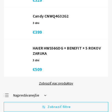
€529
Candy CNWQ4G32G2
3 dni
€399
HAIER HWS56GDG + BENEFIT
+ 5 ROKOV
ZARUKA
3 dni
€509
Zobraziť viac produktov
Najpredávanejšie
Najlacnejšie
Najdrahšie