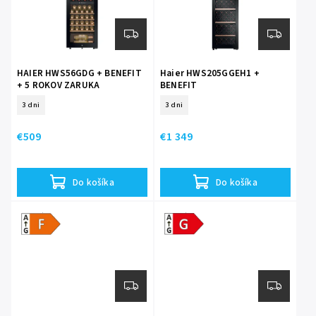
HAIER HWS56GDG + BENEFIT
Haier HWS205GGEH1 +
+ 5 ROKOV ZARUKA
BENEFIT
+ 5 ROKOV ZARUKA + + 20
3 dni
3 dni
ROKOV ZÁRUKA NA
KOMPRESOR
€509
€1 349
Do košíka
Do košíka
Energetická
Energetická
trieda F
trieda G