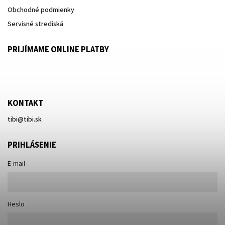
Obchodné podmienky
Servisné strediská
PRIJÍMAME ONLINE PLATBY
KONTAKT
tibi
@
tibi.sk
PRIHLÁSENIE
E-mail
Heslo