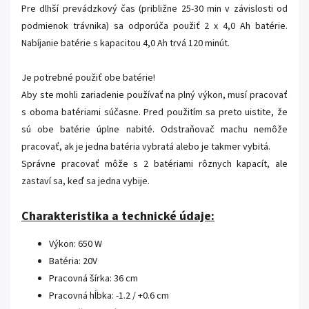
Pre dlhší prevádzkový čas (približne 25-30 min v závislosti od
podmienok trávnika) sa odporúča použiť 2 x 4,0 Ah batérie.
Nabíjanie batérie s kapacitou 4,0 Ah trvá 120 minút.
Je potrebné použiť obe batérie!
Aby ste mohli zariadenie používať na plný výkon, musí pracovať
s oboma batériami súčasne. Pred použitím sa preto uistite, že
sú obe batérie úplne nabité. Odstraňovač machu nemôže
pracovať, ak je jedna batéria vybratá alebo je takmer vybitá.
Správne pracovať môže s 2 batériami rôznych kapacít, ale
zastaví sa, keď sa jedna vybije.
Charakteristika a technické údaje:
Výkon: 650 W
Batéria: 20V
Pracovná šírka: 36 cm
Pracovná hĺbka: -1.2 / +0.6 cm