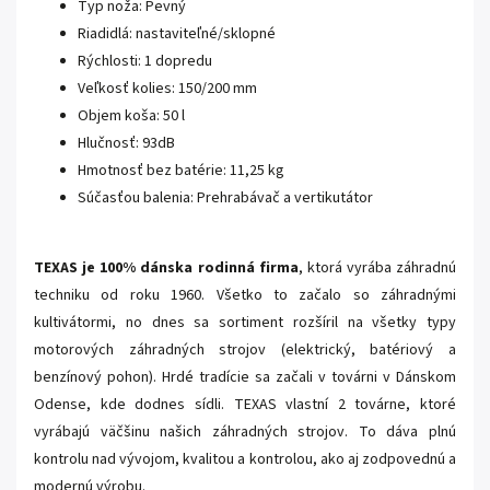
Typ noža: Pevný
Riadidlá: nastaviteľné/sklopné
Rýchlosti: 1 dopredu
Veľkosť kolies: 150/200 mm
Objem koša: 50 l
Hlučnosť: 93dB
Hmotnosť bez batérie: 11,25 kg
Súčasťou balenia: Prehrabávač a vertikutátor
TEXAS je 100% dánska rodinná firma
, ktorá vyrába záhradnú
techniku od roku 1960. Všetko to začalo so záhradnými
kultivátormi, no dnes sa sortiment rozšíril na všetky typy
motorových záhradných strojov (elektrický, batériový a
benzínový pohon). Hrdé tradície sa začali v továrni v Dánskom
Odense, kde dodnes sídli. TEXAS vlastní 2 továrne, ktoré
vyrábajú väčšinu našich záhradných strojov. To dáva plnú
kontrolu nad vývojom, kvalitou a kontrolou, ako aj zodpovednú a
modernú výrobu.