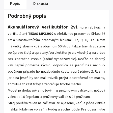
Popis
Diskusia
Podrobný popis
Akumulátorový vertikutátor 2v1
(prehrabávač a
vertikutátor)
TEXAS MPX2000
s efektívnou pracovnou šírkou 36
cm a 5 nastaviteľnými pracovnými hĺbkami: -12, -9, -6, -3 a +6 mm
má veľký zberný kôš s objemom 50 litrov, takže trávnik zostane
po úprave čistý a uprataný. Vertikutátor je ale vhodný aj na prácu
bez zberného vrecka (zadné vyhadzovanie). Keďže sa zberný
vak naplní pomerne rýchlo, odporúča sa jazdiť bez neho (v
opačnom prípade ho nezabudnite často vyprázdňovať). Raz na
jar a na jeseň by ste mali trávnik prejsť odstraňovačom machu,
stimuluje to rast trávy a zabraňuje tvorbe machu.
Model je dodávaný s nožovým aj pružinovým valčekom: nožový
valec so 16 čepeľami a pružinový valček s 24 pružinami.
Stroj používajte len na začiatku jari a jesene, keď je pôda vlhká a
mäkká. Nikdy nie vo veľmi tvrdej a suchej pôde. Pre dosiahnutie