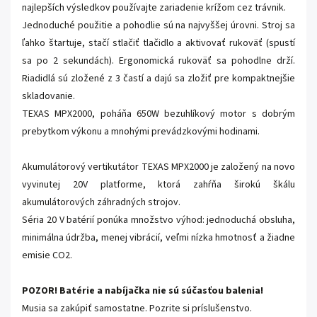
najlepších výsledkov používajte zariadenie krížom cez trávnik.
Jednoduché použitie a pohodlie sú na najvyššej úrovni. Stroj sa
ľahko štartuje, stačí stlačiť tlačidlo a aktivovať rukoväť (spustí
sa po 2 sekundách). Ergonomická rukoväť sa pohodlne drží.
Riadidlá sú zložené z 3 častí a dajú sa zložiť pre kompaktnejšie
skladovanie.
TEXAS MPX2000, poháňa 650W bezuhlíkový motor s dobrým
prebytkom výkonu a mnohými prevádzkovými hodinami.
Akumulátorový vertikutátor TEXAS MPX2000 je založený na novo
vyvinutej 20V platforme, ktorá zahŕňa širokú škálu
akumulátorových záhradných strojov.
Séria 20 V batérií ponúka množstvo výhod: jednoduchá obsluha,
minimálna údržba, menej vibrácií, veľmi nízka hmotnosť a žiadne
emisie CO2.
POZOR! Batérie a nabíjačka nie sú súčasťou balenia!
Musia sa zakúpiť samostatne. Pozrite si príslušenstvo.