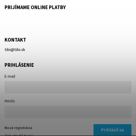
PRIJÍMAME ONLINE PLATBY
KONTAKT
tibi
@
tibi.sk
PRIHLÁSENIE
E-mail
Heslo
Nová registrácia
Prihlásiť sa
Zabudnuté heslo