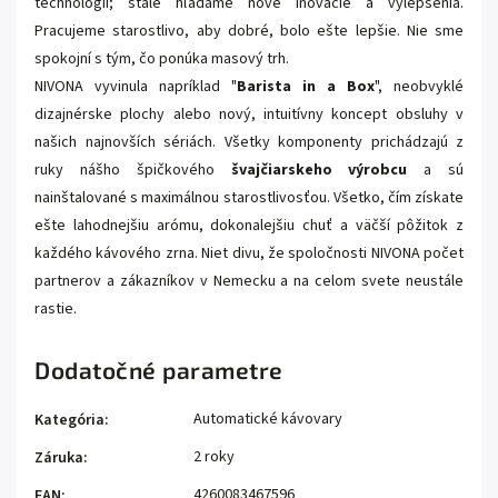
technológií; stále hľadáme nové inovácie a vylepšenia.
Pracujeme starostlivo, aby dobré, bolo ešte lepšie. Nie sme
spokojní s tým, čo ponúka masový trh.
NIVONA vyvinula napríklad "
Barista in a Box
", neobvyklé
dizajnérske plochy alebo nový, intuitívny koncept obsluhy v
našich najnovších sériách. Všetky komponenty prichádzajú z
ruky nášho špičkového
švajčiarskeho výrobcu
a sú
nainštalované s maximálnou starostlivosťou. Všetko, čím získate
ešte lahodnejšiu arómu, dokonalejšiu chuť a väčší pôžitok z
každého kávového zrna. Niet divu, že spoločnosti NIVONA počet
partnerov a zákazníkov v Nemecku a na celom svete neustále
rastie.
Dodatočné parametre
Automatické kávovary
Kategória
:
2 roky
Záruka
:
4260083467596
EAN
: