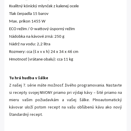
Kvalitný kónický mlynček z kalenej ocele
Tlak čerpadla 15 barov
Max. príkon 1455 W
ECO režim / 0-wattový úsporný režim
Nádobka na kávové zrná: 250 g
Nádrž na vodu: 2,2 litra
Rozmery: cca (š x v x h) 24 x 34 x 46 cm
Hmotnosť (vrátane obalu): cca 11 kg
Tu hrá hudba v šálke
Z našej 7. série máte možnosť živého programovania. Nastavte
si recepty svojej NIVONY priamo pri výdaji kávy – šité priamo na
mieru vašim požiadavkám a vašej šálke. Plnoautomatický
kávovar uloží potom recept na vašu obľúbenú kávu ako nový
štandardný recept.