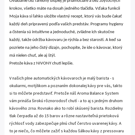
Ovládanie cez farebný displej je priamočiare a bez zbytočných
krokov, všetko máte na dosah jedného tlačidla. Vďaka funkcii
Moja káva si ľahko uložíte vlastný recept, ktorý vás bude čakať
každý deň pripravený podľa vašich predstáv. Programy hygieny
a čistenia sú intuitívne a jednoduché, zvládne ich skutočne
každý, takže údržba kávovaru je rýchla a bez starostí. A keď sa
pozriete na jeho čistý dizajn, pochopíte, že ide o kávovar, ktorý
má nielen chuť, ale aj štýl.
Pretože káva z NIVONY chutí lepšie.
V našich plne automatických kávovaroch je malý barista - s
okuliarmi, motýlikom a poznaním dokonalej kávy pre vás, takto
si to môžete predstaviť. Pretože náš Aroma Balance System
vám prináša širokú rôznorodosť chutí - a to aj s jedným druhom
kávového zrna. Rovnako ako to robí skúsený barista. Rozdielny
tlak čerpadla až do 15 barov a rôzne nastaviteľná prietoková
rýchlosť vody zabezpečuje plnú chuť čerstvo uvarenej kávy. A
to je niečo, čo môžete zažiť s každou šálkou kávy z pressovaru