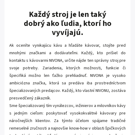
Každý stroj je len taký
dobrý ako ľudia, ktorí ho
vyvíjajú.
Ak oceníte vynikajúcu kávu a hľadáte kávovar, stojíte pred
mnohými značkami a dodávateľmi. Každý, kto prišiel do
kontaktu s kávovarmi NIVONA, určite nájde ten správny stroj pre
svoje potreby. Zariadenia, ktorých možnosti, funkcie či
špecifiká možno len ťažko prehliadnuť. NIVONA je vysoko
ambiciózna značka, ktorá sa predáva iba prostredníctvom
špecializovaných predajcov. Každý, kto vlastní NIVONU, zostáva
presvedčený zákazník.
Sme špecializovaný tím vynálezcov, inžinierov a milovníkov kávy
s jedným cieľom: poskytovať vysokokvalitné kávovary pre
náročnejších klientov. Za týmto účelom spájame tradičné
remeselné zručnosti a najnovšie know-how v oblasti špičkových