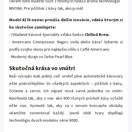
Okrem toho budete ťažiť z mnohých funkcií aroma technológie
NIVONA. Pre pôžitok z kávy tak, ako ju mát
Model 8170 naviac prináša ďalšie inovácie, vďaka ktorým si
ho skutočne zamilujete:
- Chladené kávové špeciality vďaka funkcii
Chilled Brew.
- Americano Connaisseur: Najprv voda alebo káva? Vyberte si
podľa svojho vkusu pre najlepšiu vôňu s Caffé Americano.
- Moderný dizajn vo farbe Pearl Blue.
Skutočná krása vo vnútri
Naši vývojári mali jediný cieľ: urobiť plne automatické kávovary
ešte pokročilejšími. Vo všetkých aspektoch – pôžitok z kávy,
čistenie a servis. Ich nápad: nová varná jednotka vo vnútri.
Navrhnutá tak, aby z viac ako 800 rôznych príchutí kávy vyťažili
ešte viac. Vyvinuté tak, aby sa v novom koncepte obsluhy
okamžite zorientoval každý. Jasné oblé tvary dopĺňajú
technológiu dvoch modelov série 8000.