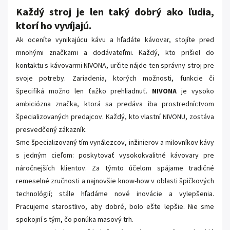
Každý stroj je len taký dobrý ako ľudia,
ktorí ho vyvíjajú.
Ak oceníte vynikajúcu kávu a hľadáte kávovar, stojíte pred
mnohými značkami a dodávateľmi. Každý, kto prišiel do
kontaktu s kávovarmi NIVONA, určite nájde ten správny stroj pre
svoje potreby. Zariadenia, ktorých možnosti, funkcie či
špecifiká možno len ťažko prehliadnuť.
NIVONA
je vysoko
ambiciózna značka, ktorá sa predáva iba prostredníctvom
špecializovaných predajcov. Každý, kto vlastní NIVONU, zostáva
presvedčený zákazník.
Sme špecializovaný tím vynálezcov, inžinierov a milovníkov kávy
s jedným cieľom: poskytovať vysokokvalitné kávovary pre
náročnejších klientov. Za týmto účelom spájame tradičné
remeselné zručnosti a najnovšie know-how v oblasti špičkových
technológií; stále hľadáme nové inovácie a vylepšenia.
Pracujeme starostlivo, aby dobré, bolo ešte lepšie. Nie sme
spokojní s tým, čo ponúka masový trh.