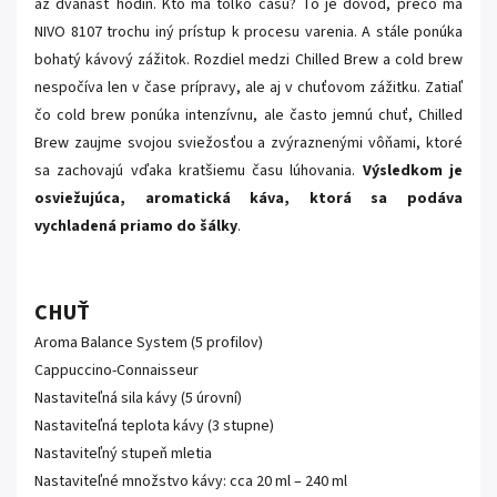
až dvanásť hodín. Kto má toľko času? To je dôvod, prečo má
NIVO 8107 trochu iný prístup k procesu varenia. A stále ponúka
bohatý kávový zážitok. Rozdiel medzi Chilled Brew a cold brew
nespočíva len v čase prípravy, ale aj v chuťovom zážitku. Zatiaľ
čo cold brew ponúka intenzívnu, ale často jemnú chuť, Chilled
Brew zaujme svojou sviežosťou a zvýraznenými vôňami, ktoré
sa zachovajú vďaka kratšiemu času lúhovania.
Výsledkom je
osviežujúca, aromatická káva, ktorá sa podáva
vychladená priamo do šálky
.
CHUŤ
Aroma Balance System (5 profilov)
Cappuccino-Connaisseur
Nastaviteľná sila kávy (5 úrovní)
Nastaviteľná teplota kávy (3 stupne)
Nastaviteľný stupeň mletia
Nastaviteľné množstvo kávy: cca 20 ml – 240 ml