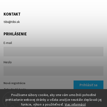
KONTAKT
tibi
@
tibi.sk
PRIHLÁSENIE
E-mail
Heslo
Nová registrácia
Prihlásiť sa
Zabudnuté heslo
Používame súbory cookie, aby sme vám umožnili pohodlné
prehliadanie webovej stránky a vďaka analýze neustále zlepšovali jej
funkcie, výkon a použiteľnosť.
Viac informácií