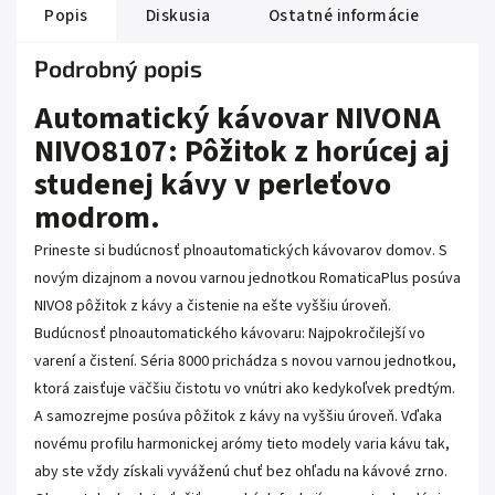
Popis
Diskusia
Ostatné informácie
Podrobný popis
Automatický kávovar NIVONA
NIVO8107: Pôžitok z horúcej aj
studenej kávy v perleťovo
modrom.
Prineste si budúcnosť plnoautomatických kávovarov domov. S
novým dizajnom a novou varnou jednotkou RomaticaPlus posúva
NIVO8 pôžitok z kávy a čistenie na ešte vyššiu úroveň.
Budúcnosť plnoautomatického kávovaru: Najpokročilejší vo
varení a čistení. Séria 8000 prichádza s novou varnou jednotkou,
ktorá zaisťuje väčšiu čistotu vo vnútri ako kedykoľvek predtým.
A samozrejme posúva pôžitok z kávy na vyššiu úroveň. Vďaka
novému profilu harmonickej arómy tieto modely varia kávu tak,
aby ste vždy získali vyváženú chuť bez ohľadu na kávové zrno.