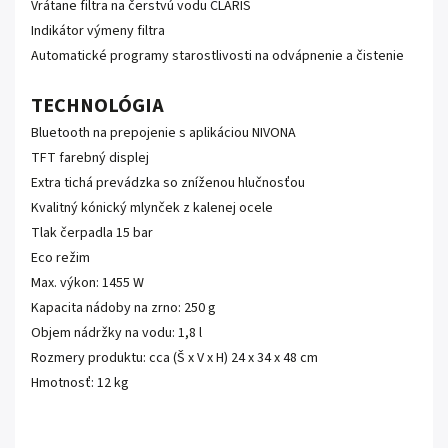
Vrátane filtra na čerstvú vodu CLARIS
Indikátor výmeny filtra
Automatické programy starostlivosti na odvápnenie a čistenie
TECHNOLÓGIA
Bluetooth na prepojenie s aplikáciou NIVONA
TFT farebný displej
Extra tichá prevádzka so zníženou hlučnosťou
Kvalitný kónický mlynček z kalenej ocele
Tlak čerpadla 15 bar
Eco režim
Max. výkon: 1455 W
Kapacita nádoby na zrno: 250 g
Objem nádržky na vodu: 1,8 l
Rozmery produktu: cca (Š x V x H) 24 x 34 x 48 cm
Hmotnosť: 12 kg