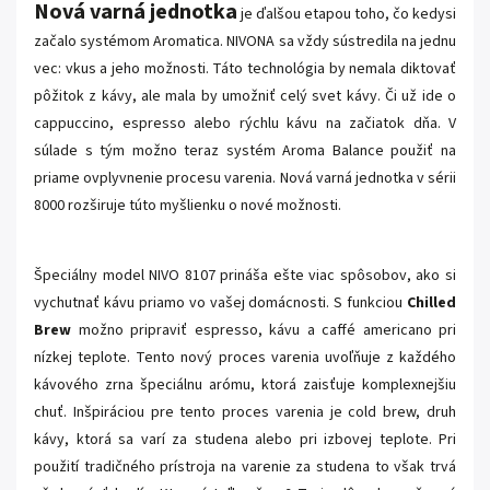
Nová varná jednotka
je ďalšou etapou toho, čo kedysi
začalo systémom Aromatica. NIVONA sa vždy sústredila na jednu
vec: vkus a jeho možnosti. Táto technológia by nemala diktovať
pôžitok z kávy, ale mala by umožniť celý svet kávy. Či už ide o
cappuccino, espresso alebo rýchlu kávu na začiatok dňa. V
súlade s tým možno teraz systém Aroma Balance použiť na
priame ovplyvnenie procesu varenia. Nová varná jednotka v sérii
8000 rozširuje túto myšlienku o nové možnosti.
Špeciálny model NIVO 8107 prináša ešte viac spôsobov, ako si
vychutnať kávu priamo vo vašej domácnosti. S funkciou
Chilled
Brew
možno pripraviť espresso, kávu a caffé americano pri
nízkej teplote. Tento nový proces varenia uvoľňuje z každého
kávového zrna špeciálnu arómu, ktorá zaisťuje komplexnejšiu
chuť. Inšpiráciou pre tento proces varenia je cold brew, druh
kávy, ktorá sa varí za studena alebo pri izbovej teplote. Pri
použití tradičného prístroja na varenie za studena to však trvá