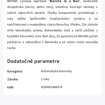
NIVONA vyvinula napríklad "
Barista in a Box
", neobvyklé
dizajnérske plochy alebo nový, intuitívny koncept obsluhy v
našich najnovších sériách. Všetky komponenty prichádzajú z
ruky nášho špičkového švajčiarskeho výrobcu a sú
nainštalované s maximálnou starostlivosťou. Všetko, čím získate
ešte lahodnejšiu arómu, dokonalejšiu chuť a väčší pôžitok z
každého kávového zrna. Niet divu, že spoločnosti NIVONA počet
partnerov a zákazníkov v Nemecku a na celom svete neustále
rastie.
Dodatočné parametre
Automatické kávovary
Kategória
:
2 roky
Záruka
:
4260083468074
EAN
: