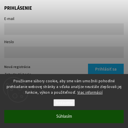
PRIHLÁSENIE
E-mail
Heslo
Nová registrácia
Prihlásiť sa
Zabudnuté heslo
Používame súbory cookie, aby sme vám umožnili pohodlné
prehliadanie webovej stránky a vďaka analýze neustále zlepšovali jej
funkcie, výkon a použiteľnosť.
Viac informácií
Nastavenie
Copyright 2026
TIBI
. Všetky práva vyhradené.
Súhlasím
Vytvořil
Shoptet
| Design
Shoptak.cz