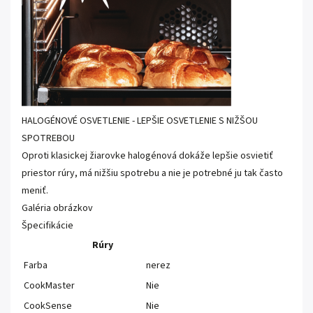
HALOGÉNOVÉ OSVETLENIE - LEPŠIE OSVETLENIE S NIŽŠOU
SPOTREBOU
Oproti klasickej žiarovke halogénová dokáže lepšie osvietiť
priestor rúry, má nižšiu spotrebu a nie je potrebné ju tak často
meniť.
Galéria obrázkov
Špecifikácie
Rúry
Farba
nerez
CookMaster
Nie
CookSense
Nie