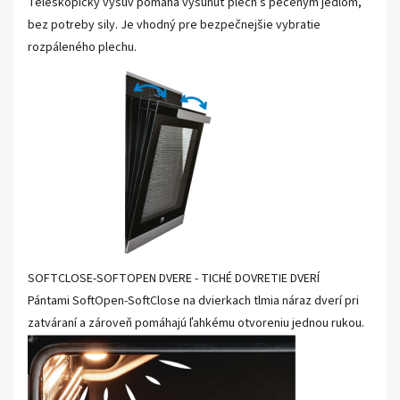
Teleskopický výsuv pomáha vysunúť plech s pečeným jedlom,
bez potreby sily. Je vhodný pre bezpečnejšie vybratie
rozpáleného plechu.
SOFTCLOSE-SOFTOPEN DVERE - TICHÉ DOVRETIE DVERÍ
Pántami SoftOpen-SoftClose na dvierkach tlmia náraz dverí pri
zatváraní a zároveň pomáhajú ľahkému otvoreniu jednou rukou.