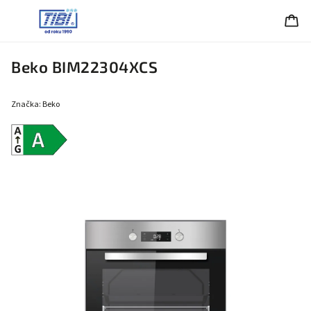
Beko BIM22304XCS
Značka:
Beko
Energetická
trieda A