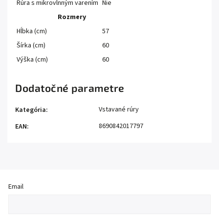
Rúra s mikrovlnným varením
Nie
Rozmery
Hĺbka (cm)
57
Šírka (cm)
60
Výška (cm)
60
Dodatočné parametre
Vstavané rúry
Kategória
:
8690842017797
EAN
:
Email