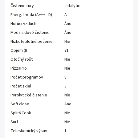
Čistenie rúry
catalytic
Energ. trieda (A+++ - D)
A
Horúci vzduch
Áno
Medzisklové čistenie
Áno
Nízkoteplotné pečenie
Nie
Objem (l)
71
Otočný rošt
Nie
PizzaPro
Nie
Počet programov
8
Počet skiel
3
Pyrolytické čistenie
Nie
Soft close
Áno
Split&Cook
Nie
Surf
Nie
Teleskopický výsuv
1