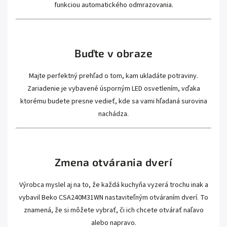
funkciou automatického odmrazovania.
Buďte v obraze
Majte perfektný prehľad o tom, kam ukladáte potraviny.
Zariadenie je vybavené úsporným LED osvetlením, vďaka
ktorému budete presne vedieť, kde sa vami hľadaná surovina
nachádza.
Zmena otvárania dverí
Výrobca myslel aj na to, že každá kuchyňa vyzerá trochu inak a
vybavil Beko CSA240M31WN nastaviteľným otváraním dverí. To
znamená, že si môžete vybrať, či ich chcete otvárať naľavo
alebo napravo.