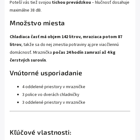
Poteší vás tiež svojou
tichou prevádzkou
– hlučnosť dosahuje
maximálne 38 dB.
Množstvo miesta
Chladiaca časť má objem 142 litrov, mraziaca potom 87
litrov
, takže sa do nej zmestia potraviny aj pre viacčlennú
domácnosť. Mraznička
počas 24 hodín zamrazí až 4 kg
čerstvých surovín
.
Vnútorné usporiadanie
4 oddelené priestory v mrazničke
3 police vo dverách chladničky
3 oddelené priestory v mrazničke
Kľúčové vlastnosti: