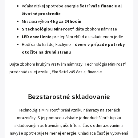
Vďaka nízkej spotrebe energie
šetrí vaše financie aj
životné prostredie
Mraziaci výkon
4 kg za 24 hodín
S technológiou MinFrost®
dáte zbohom námraze
LED osvetlenie
pre lepší prehľad o uskladnenom jedle
Hodí sa do každej kuchyne –
dvere v prípade potreby
otočíte na druhú stranu
Dajte zbohom hrubým vrstvám námrazy. Technológia MinFrost®
predchádza jej vzniku, čím šetrí váš čas aj financie.
Bezstarostné skladovanie
Technológia MinFrost® bráni vzniku námrazy na stenách
mrazničky. S jej pomocou získate jednoduchší prístup ku
skladovaným potravinám, ušetríte si čas s odmrazovaním a
navyše spotrebujete menej energie. Chladiaca časť je vybavená