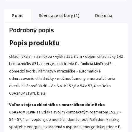
Popis
Súvisiace súbory (1)
Diskusia
Podrobný popis
Popis produktu
chladnička s mrazničkou • výška 152,8 cm • objem chladničky 142
l / mrazničky 87 l • energetická trieda F • funkcia MinFrost® –
obmedzí tvorbu námrazy v mrazničke • automatické
odmrazovanie chladničky • možnosť zmeny smeru otvárania
dverí • hlučnosť 38 dB • V × Š × H: 152,8 × 54 × 57,4 cmBeko
CSA240M31WN, biela
Voľne stojaca chladnička s mrazničkou dole Beko
CSA240M31WN
sa vďaka svojim kompaktným rozmerom 152,8 ×
54 × 57,4 cm vojde aj do menších domácností. Vzľadom k nízkej
spotrebe energie je zaradená v úspornej energetickej triede
F
.