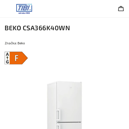
BEKO CSA366K40WN
Značka:
Beko
Energetická
trieda F