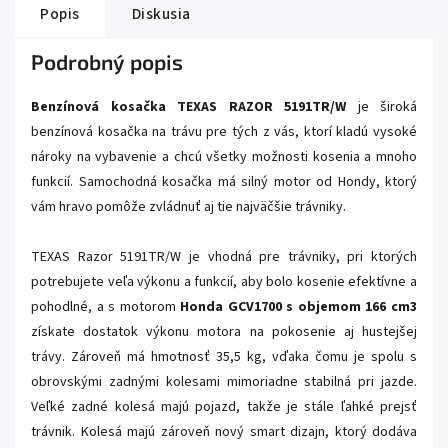
Popis
Diskusia
Podrobný popis
Benzínová kosačka TEXAS RAZOR 5191TR/W
je široká
benzínová kosačka na trávu pre tých z vás, ktorí kladú vysoké
nároky na vybavenie a chcú všetky možnosti kosenia a mnoho
funkcií. Samochodná kosačka má silný motor od Hondy, ktorý
vám hravo pomôže zvládnuť aj tie najväčšie trávniky.
TEXAS Razor 5191TR/W je vhodná pre trávniky, pri ktorých
potrebujete veľa výkonu a funkcií, aby bolo kosenie efektívne a
pohodlné, a s motorom
Honda GCV1700 s objemom 166 cm3
získate dostatok výkonu motora na pokosenie aj hustejšej
trávy. Zároveň má hmotnosť 35,5 kg, vďaka čomu je spolu s
obrovskými zadnými kolesami mimoriadne stabilná pri jazde.
Veľké zadné kolesá majú pojazd, takže je stále ľahké prejsť
trávnik. Kolesá majú zároveň nový smart dizajn, ktorý dodáva