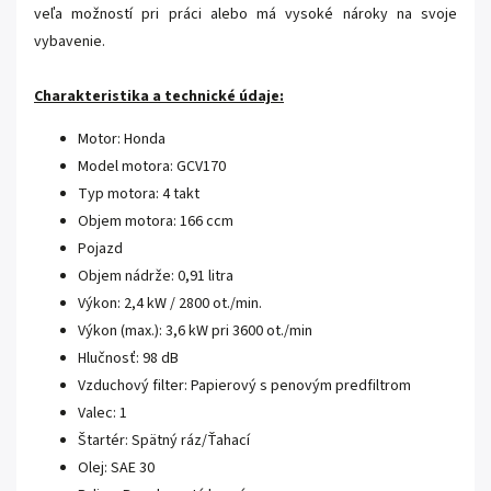
veľa možností pri práci alebo má vysoké nároky na svoje
vybavenie.
Charakteristika a technické údaje:
Motor: Honda
Model motora: GCV170
Typ motora: 4 takt
Objem motora: 166 ccm
Pojazd
Objem nádrže: 0,91 litra
Výkon: 2,4 kW / 2800 ot./min.
Výkon (max.): 3,6 kW pri 3600 ot./min
Hlučnosť: 98 dB
Vzduchový filter: Papierový s penovým predfiltrom
Valec: 1
Štartér: Spätný ráz/Ťahací
Olej: SAE 30