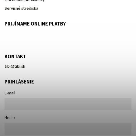
Obchodné podmienky
Servisné strediská
PRIJÍMAME ONLINE PLATBY
KONTAKT
tibi
@
tibi.sk
PRIHLÁSENIE
E-mail
Heslo