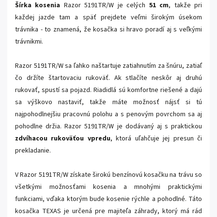
Šírka kosenia
Razor 5191TR/W je celých
51 cm
, takže pri
každej jazde tam a späť prejdete veľmi širokým úsekom
trávnika - to znamená, že kosačka si hravo poradí aj s veľkými
trávnikmi.
Razor 5191TR/W sa ľahko naštartuje zatiahnutím za šnúru, zatiaľ
čo držíte štartovaciu rukoväť. Ak stlačíte neskôr aj druhú
rukovať, spustí sa pojazd. Riadidlá sú komfortne riešené a dajú
sa výškovo nastaviť, takže máte možnosť nájsť si tú
najpohodlnejšiu pracovnú polohu a s penovým povrchom sa aj
pohodlne držia. Razor 5191TR/W je dodávaný aj s praktickou
zdvíhacou rukoväťou vpredu
, ktorá uľahčuje jej presun či
prekladanie.
V Razor 5191TR/W získate širokú benzínovú kosačku na trávu so
všetkými možnosťami kosenia a mnohými praktickými
funkciami, vďaka ktorým bude kosenie rýchle a pohodlné. Táto
kosačka TEXAS je určená pre majiteľa záhrady, ktorý má rád