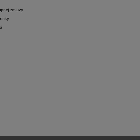
úpnej zmluvy
enky
ká