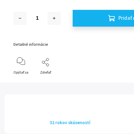
Pridať 
Detailné informácie
Opýtať sa
Zdieľať
32 rokov skúseností