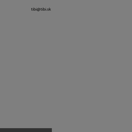
tibi
@
tibi.sk