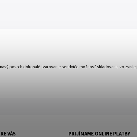
ľnavý povrch dokonalé tvarovanie sendviče možnosť skladovania vo zvisle
RE VÁS
PRIJÍMAME ONLINE PLATBY