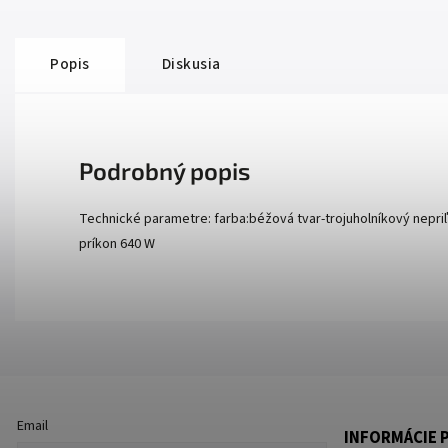
Popis
Diskusia
Podrobný popis
Technické parametre: farba:béžová tvar-trojuholníkový nepri
príkon 640 W
Email
INFORMÁCIE P