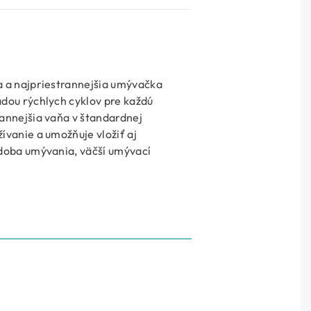
a a najpriestrannejšia umývačka
adou rýchlych cyklov pre každú
rannejšia vaňa v štandardnej
ívanie a umožňuje vložiť aj
 doba umývania, väčší umývací