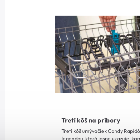
Tretí kôš na príbory
Tretí kôš umývačiek Candy Rapidò
legendou, ktorá jasne ukazuje, kam