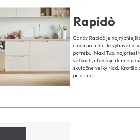
Rapidò
Candy Rapidò je najrýchlejši
riadu na trhu. Je vybavená s
potrebu. Maxi Tub, najpriest
veľkosti, uľahčuje denné použ
skutočne veľký riad. Kratšia
priestor.