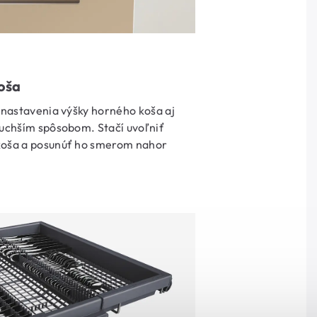
oša
 nastavenia výšky horného koša aj
duchším spôsobom. Stačí uvoľniť
koša a posunúť ho smerom nahor