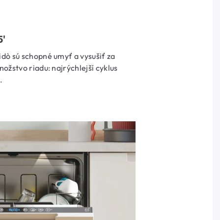
5'
ò sú schopné umyť a vysušiť za
žstvo riadu: najrýchlejší cyklus
.