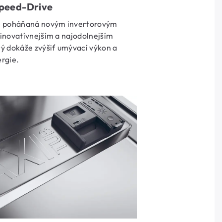
Speed-Drive
e poháňaná novým invertorovým
novatívnejším a najodolnejším
 dokáže zvýšiť umývací výkon a
ergie.