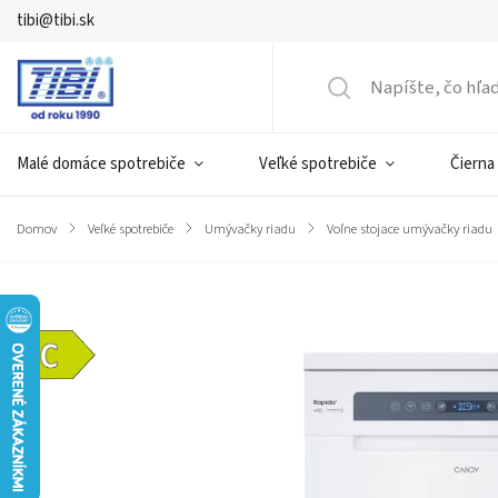
tibi@tibi.sk
Malé domáce spotrebiče
Veľké spotrebiče
Čierna
Domov
/
Veľké spotrebiče
/
Umývačky riadu
/
Voľne stojace umývačky riadu
Značka:
Candy
Energetická
trieda C