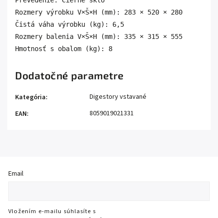
Prevedenie: Čierne sklo
Rozmery výrobku V×Š×H (mm): 283 × 520 × 280 
Čistá váha výrobku (kg): 6,5
Rozmery balenia V×Š×H (mm): 335 × 315 × 555
Hmotnosť s obalom (kg): 8
Dodatočné parametre
Digestory vstavané
Kategória
:
8059019021331
EAN
:
Email
Vložením e-mailu súhlasíte s