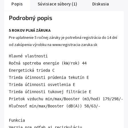
Popis
Súvisiace súbory (1)
Diskusia
Podrobný popis
5 ROKOV PLNÁ ZÁRUKA
Pre uplatnenie 5 ročnej záruky je potrebná registrácia do 14 dní
od zakúpenia výrobku na
www.registracia-zaruka.sk
Hlavné vlastnosti

Ročná spotreba energie (kW/rok) 44

Energetická trieda C

Trieda účinnosti prúdenia tekutín E

Trieda účinnosti osvetlenia E

Trieda účinnosti tukovej filtrácie E

Prietok vzduchu min/max/Booster (m3/hod) 179/298/-

Hlučnosť min/max/Booster (dB(A)) 58/63/-

Funkcia

Verzia pre odťah aj recirkuláciu
