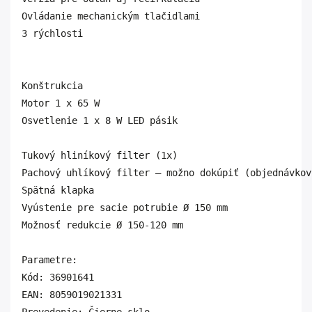
Ovládanie mechanickým tlačidlami

3 rýchlosti

Konštrukcia

Motor 1 x 65 W

Osvetlenie 1 x 8 W LED pásik

Tukový hliníkový filter (1x)

Pachový uhlíkový filter – možno dokúpiť (objednávkov
Spätná klapka

Vyústenie pre sacie potrubie Ø 150 mm

Možnosť redukcie Ø 150-120 mm
Parametre:
Kód: 36901641
EAN: 8059019021331