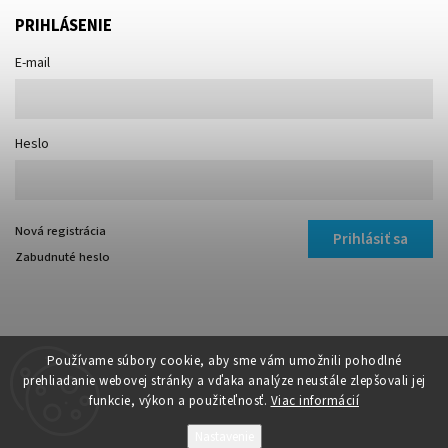
PRIHLÁSENIE
E-mail
Heslo
Nová registrácia
Prihlásiť sa
Zabudnuté heslo
Používame súbory cookie, aby sme vám umožnili pohodlné
prehliadanie webovej stránky a vďaka analýze neustále zlepšovali jej
funkcie, výkon a použiteľnosť.
Viac informácií
Copyright 2026
TIBI
. Všetky práva vyhradené.
Vytvořil
Shoptet
| Design
Shoptak.cz
Nastavenie