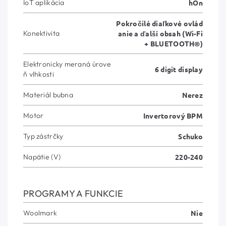
IoT aplikácia
hOn
Pokročilé diaľkové ovlád
Konektivita
anie a ďalší obsah (Wi-Fi
+ BLUETOOTH®)
Elektronicky meraná úrove
6 digit display
ň vlhkosti
Materiál bubna
Nerez
Motor
Invertorový BPM
Typ zástrčky
Schuko
Napätie (V)
220-240
PROGRAMY A FUNKCIE
Woolmark
Nie