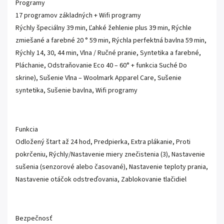
Programy
17 programov základných + Wifi programy
Rýchly špeciálny 39 min, Ľahké žehlenie plus 39 min, Rýchle
zmiešané a farebné 20 ° 59 min, Rýchla perfektná bavlna 59 min,
Rýchly 14, 30, 44 min, Vlna / Ručné pranie, Syntetika a farebné,
Pláchanie, Odstraňovanie Eco 40 – 60° + funkcia Suché Do
skrine), Sušenie Vlna – Woolmark Apparel Care, Sušenie
syntetika, Sušenie bavlna, Wifi programy
Funkcia
Odložený štart až 24 hod, Predpierka, Extra plákanie, Proti
pokrčeniu, Rýchly/Nastavenie miery znečistenia (3), Nastavenie
sušenia (senzorové alebo časované), Nastavenie teploty prania,
Nastavenie otáčok odstreďovania, Zablokovanie tlačidiel
Bezpečnosť