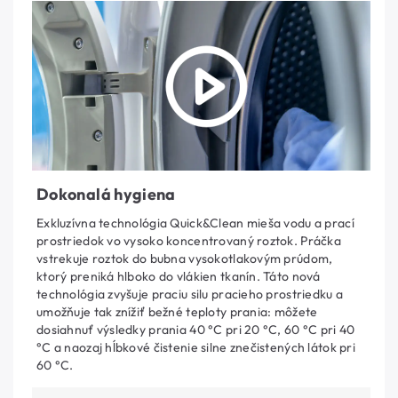
Dokonalá hygiena
Exkluzívna technológia Quick&Clean mieša vodu a prací
prostriedok vo vysoko koncentrovaný roztok. Práčka
vstrekuje roztok do bubna vysokotlakovým prúdom,
ktorý preniká hlboko do vlákien tkanín. Táto nová
technológia zvyšuje praciu silu pracieho prostriedku a
umožňuje tak znížiť bežné teploty prania: môžete
dosiahnuť výsledky prania 40 °C pri 20 °C, 60 °C pri 40
°C a naozaj hĺbkové čistenie silne znečistených látok pri
60 °C.