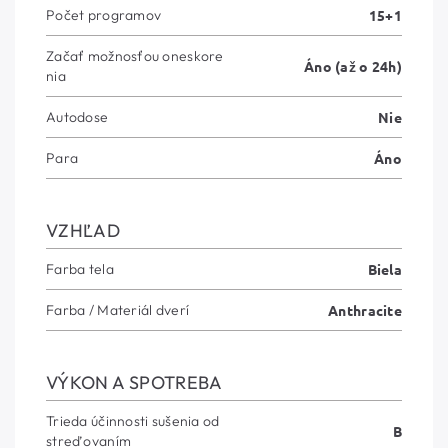
Počet programov
15+1
Začať možnosťou oneskore
Áno (až o 24h)
nia
Autodose
Nie
Para
Áno
VZHĽAD
Farba tela
Biela
Farba / Materiál dverí
Anthracite
VÝKON A SPOTREBA
Trieda účinnosti sušenia od
B
streďovaním