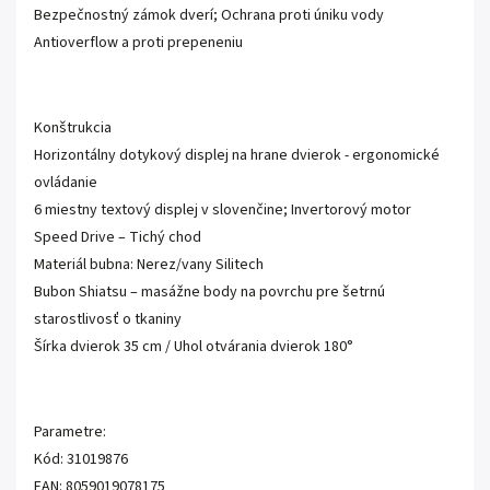
Bezpečnostný zámok dverí; Ochrana proti úniku vody
Antioverflow a proti prepeneniu
Konštrukcia
Horizontálny dotykový displej na hrane dvierok - ergonomické
ovládanie
6 miestny textový displej v slovenčine; Invertorový motor
Speed ​​Drive – Tichý chod
Materiál bubna: Nerez/vany Silitech
Bubon Shiatsu – masážne body na povrchu pre šetrnú
starostlivosť o tkaniny
Šírka dvierok 35 cm / Uhol otvárania dvierok 180°
Parametre:
Kód: 31019876
EAN: 8059019078175