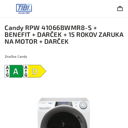
Candy RPW 41066BWMR8-S +
BENEFIT + DARČEK
+ 15 ROKOV ZARUKA
NA MOTOR + DARČEK
Značka:
Candy
Energetická
Energetická
trieda A
trieda D