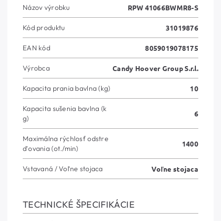
Názov výrobku
RPW 41066BWMR8-S
Kód produktu
31019876
EAN kód
8059019078175
Výrobca
Candy Hoover Group S.r.l.
Kapacita prania bavlna (kg)
10
Kapacita sušenia bavlna (k
6
g)
Maximálna rýchlosť odstre
1400
ďovania (ot./min)
Vstavaná / Voľne stojaca
Voľne stojaca
TECHNICKÉ ŠPECIFIKÁCIE