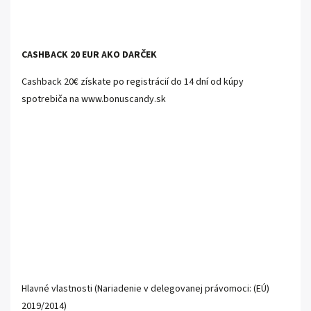
CASHBACK 20 EUR AKO DARČEK
C
ashback 20€ získate po registrácií do 14 dní od kúpy
spotrebiča na
www.bonuscandy.sk
Hlavné vlastnosti (Nariadenie v delegovanej právomoci: (EÚ)
2019/2014)