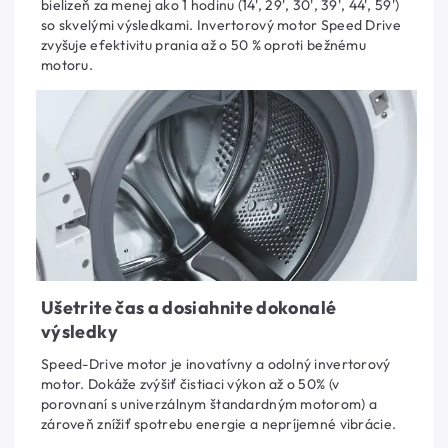
bielizeň za menej ako 1 hodinu (14', 29', 30', 39', 44', 59')
so skvelými výsledkami. Invertorový motor Speed Drive
zvyšuje efektivitu prania až o 50 % oproti bežnému
motoru.
Ušetrite čas a dosiahnite dokonalé
výsledky
Speed-Drive motor je inovatívny a odolný invertorový
motor. Dokáže zvýšiť čistiaci výkon až o 50% (v
porovnaní s univerzálnym štandardným motorom) a
zároveň znížiť spotrebu energie a nepríjemné vibrácie.