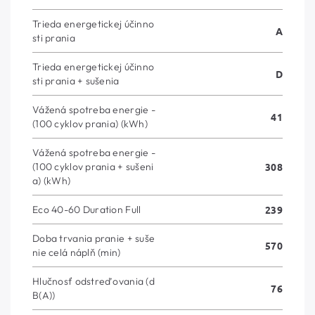
Trieda energetickej účinno
A
sti prania
Trieda energetickej účinno
D
sti prania + sušenia
Vážená spotreba energie -
41
(100 cyklov prania) (kWh)
Vážená spotreba energie -
(100 cyklov prania + sušeni
308
a) (kWh)
Eco 40-60 Duration Full
239
Doba trvania pranie + suše
570
nie celá náplň (min)
Hlučnosť odstreďovania (d
76
B(A))