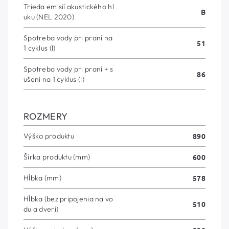
Trieda emisií akustického hl
B
uku (NEL 2020)
Spotreba vody pri praní na
51
1 cyklus (l)
Spotreba vody pri praní + s
86
ušení na 1 cyklus (l)
ROZMERY
Výška produktu
890
Šírka produktu (mm)
600
Hĺbka (mm)
578
Hĺbka (bez pripojenia na vo
510
du a dverí)