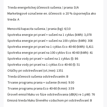
Trieda energetickej účinnosti sušenia / prania: D/A
Marketingové označenie en. účinnosti: o 20 % úspornejšia ako
trieda: A
Menovitá kapacita sušenia / prania (kg): 6/10
Spotreba energie pri praní + sušení na 1 cyklus (kWh): 3,078
Spotreba energie pri praní + sušení na 100 cyklov (kWh): 308
Spotreba energie pri praní na 1 cyklus Eco 40-60 (kWh): 0,411
Spotreba energie pri praní na 100 cyklov Eco 40-60 (kWh): 41
Spotreba vody pri praní + sušení na 1 cyklus (l): 86
Spotreba vody pri praní na 1 cyklus Eco 40-60 (l): 51
Otáčky pri odstreďovaní (ot./min): 1351
Trieda účinnosti sušenia odstreďovaním: B
Trvanie programu prania + sušenie (h:min): 9:30
Trvanie programu prania Eco 40-60 (h:min): 3:59
Úroveň emisií hluku vo fáze odstreďovania (dB(A) re 1 pW): 76
Emisná trieda hluku šíreného vzduchom pri odstreďovaní: B