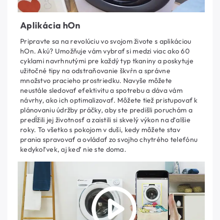
Aplikácia hOn
Pripravte sa na revolúciu vo svojom živote s aplikáciou
hOn. Akú? Umožňuje vám vybrať si medzi viac ako 60
cyklami navrhnutými pre každý typ tkaniny a poskytuje
užitočné tipy na odstraňovanie škvŕn a správne
množstvo pracieho prostriedku. Navyše môžete
neustále sledovať efektivitu a spotrebu a dáva vám
návrhy, ako ich optimalizovať. Môžete tiež pristupovať k
plánovaniu údržby práčky, aby ste predišli poruchám a
predĺžili jej životnosť a zaistili si skvelý výkon na ďalšie
roky. To všetko s pokojom v duši, kedy môžete stav
prania spravovať a ovládať zo svojho chytrého telefónu
kedykoľvek, aj keď nie ste doma.