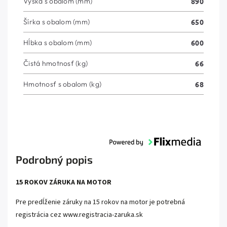
Výška s obalom (mm)
890
Šírka s obalom (mm)
650
Hĺbka s obalom (mm)
600
Čistá hmotnosť (kg)
66
Hmotnosť s obalom (kg)
68
Podrobný popis
15 ROKOV ZÁRUKA NA MOTOR
Pre predĺženie záruky na 15 rokov na motor je potrebná
registrácia cez
www.registracia-zaruka.sk