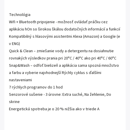
Technológia
Wifi + Bluetooth pripojenie - možnosť ovládať práčku cez
aplikáciu hOn so širokou škálou dodatočných informácií a funkcií
Kompatibilný s hlasovými asistentmi Alexa (Amazon) a Google (e
v ENG)
Quick & Clean – zmiešanie vody a detergentu na dosiahnutie
rovnakých výsledkov prania pri 20°C / 40°C ako pri 40°C / 60°C
Snap&Wash – odfoť bielizeň a aplikácia sama spozná množstvo
a farbu a vyberie najvhodnejší Rýchly cyklus s ďalšími
nastaveniami
7 rýchlych programov do 1 hod
Senzorové sušenie - 3 úrovne: Extra suché, Na žehlenie, Do
skrine
Energetická spotreba je o 20 % nižšia ako v triede A