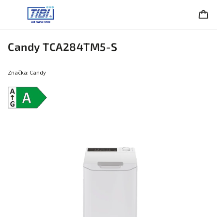
Candy TCA284TM5-S
Značka:
Candy
Energetická
trieda A