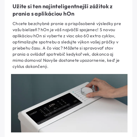
Užite si ten najinteligentnejší zážitok z
prania s aplikáciou hOn
Chcete bezchybné pranie a prispôsobené výsledky pre
vašu bielizeň? hOn je váš najväčší spojenec! S novou
aplikáciou hOn si vyberte z viac ako 60 extra cyklov,
optimalizujte spotrebu a sledujte výkon vašej práčky v
priebehu času. A čo viac? Môžete si spravovať stav
prania a ovládať spotrebič kedykoľvek, dokonca aj
mimo domova! Navyše dostanete upozornenie, keď je
cyklus dokončený.