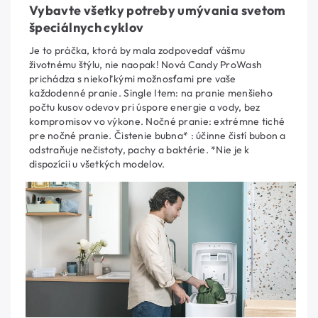
Vybavte všetky potreby umývania svetom
špeciálnych cyklov
Je to práčka, ktorá by mala zodpovedať vášmu
životnému štýlu, nie naopak! Nová Candy ProWash
prichádza s niekoľkými možnosťami pre vaše
každodenné pranie. Single Item: na pranie menšieho
počtu kusov odevov pri úspore energie a vody, bez
kompromisov vo výkone. Nočné pranie: extrémne tiché
pre nočné pranie. Čistenie bubna* : účinne čistí bubon a
odstraňuje nečistoty, pachy a baktérie. *Nie je k
dispozícii u všetkých modelov.