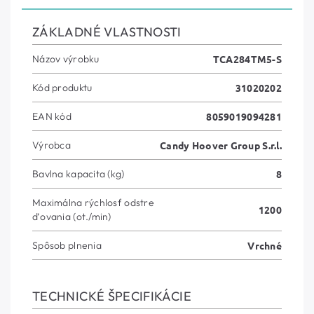
ZÁKLADNÉ VLASTNOSTI
Názov výrobku
TCA284TM5-S
Kód produktu
31020202
EAN kód
8059019094281
Výrobca
Candy Hoover Group S.r.l.
Bavlna kapacita (kg)
8
Maximálna rýchlosť odstre
1200
ďovania (ot./min)
Spôsob plnenia
Vrchné
TECHNICKÉ ŠPECIFIKÁCIE