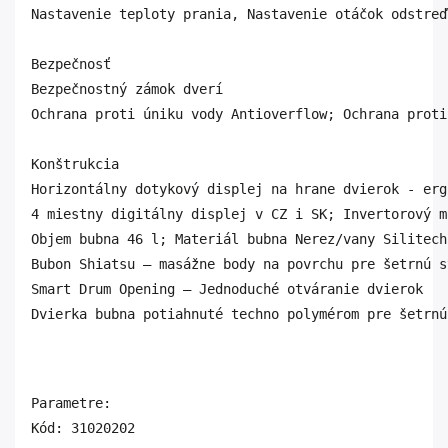
Nastavenie teploty prania, Nastavenie otáčok odstreď
Bezpečnosť	

Bezpečnostný zámok dverí

Ochrana proti úniku vody Antioverflow; Ochrana proti
Konštrukcia

Horizontálny dotykový displej na hrane dvierok - erg
4 miestny digitálny displej v CZ i SK; Invertorový mot
Objem bubna 46 l; Materiál bubna Nerez/vany Silitech

Bubon Shiatsu – masážne body na povrchu pre šetrnú s
Smart Drum Opening – Jednoduché otváranie dvierok

Dvierka bubna potiahnuté techno polymérom pre šetrnú
Parametre:

Kód: 31020202
