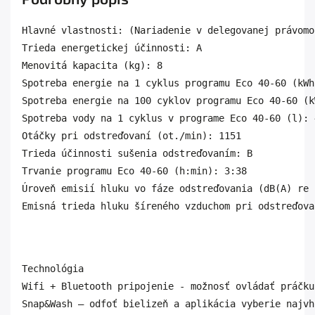
Hlavné vlastnosti: (Nariadenie v delegovanej právomo
Trieda energetickej účinnosti: A

Menovitá kapacita (kg): 8

Spotreba energie na 1 cyklus programu Eco 40-60 (kWh
Spotreba energie na 100 cyklov programu Eco 40-60 (kW
Spotreba vody na 1 cyklus v programe Eco 40-60 (l): 4
Otáčky pri odstreďovaní (ot./min): 1151

Trieda účinnosti sušenia odstreďovaním: B

Trvanie programu Eco 40-60 (h:min): 3:38

Úroveň emisií hluku vo fáze odstreďovania (dB(A) re 
Emisná trieda hluku šíreného vzduchom pri odstreďova
Technológia

Wifi + Bluetooth pripojenie - možnosť ovládať práčku
Snap&Wash – odfoť bielizeň a aplikácia vyberie najvh