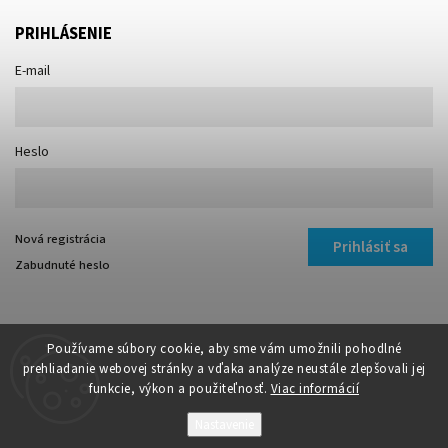
PRIHLÁSENIE
E-mail
Heslo
Nová registrácia
Prihlásiť sa
Zabudnuté heslo
Používame súbory cookie, aby sme vám umožnili pohodlné
prehliadanie webovej stránky a vďaka analýze neustále zlepšovali jej
funkcie, výkon a použiteľnosť.
Viac informácií
Copyright 2026
TIBI
. Všetky práva vyhradené.
Nastavenie
Vytvořil
Shoptet
| Design
Shoptak.cz