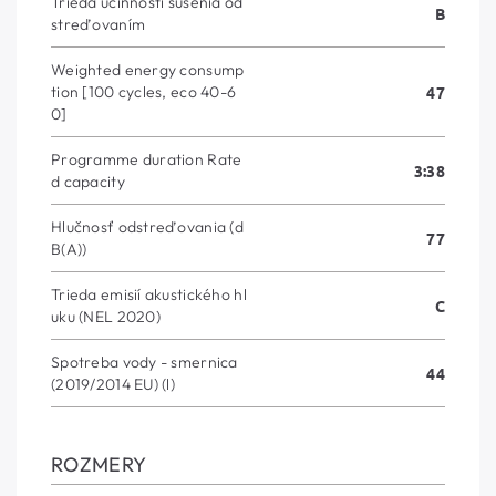
Trieda účinnosti sušenia od
B
streďovaním
Weighted energy consump
tion [100 cycles, eco 40-6
47
0]
Programme duration Rate
3:38
d capacity
Hlučnosť odstreďovania (d
77
B(A))
Trieda emisií akustického hl
C
uku (NEL 2020)
Spotreba vody - smernica
44
(2019/2014 EU) (l)
ROZMERY