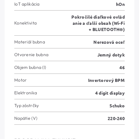
IoT aplikácia
hOn
Pokročilé diaľkové ovlád
Konektivita
anie a ďalší obsah (Wi-Fi
+ BLUETOOTH®)
Materiál bubna
Nerezová oceľ
Otvorenie bubna
Jemný dotyk
Objem bubna (l)
46
Motor
Invertorový BPM
Elektronika
4 digit display
Typ zástrčky
Schuko
Napätie (V)
220-240