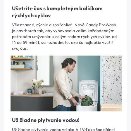
Ušetrite čas s kompletným balíčkom
rýchlych cyklov
Všestranná, rýchla a spoľahlivá. Nová Candy ProWash
je navrhnutá tak, aby vyhovovala vašim každodenným
potrebám umývania: s celým radom rýchlych cyklov, od
14 do 59 minút, sa rozhodnete, ako čo najlepšie využiť
svoj čas.
Už žiadne plytvanie vodou!
Už žiadne plytvanie vodou vďaka AI! Vďaka špeciálnej