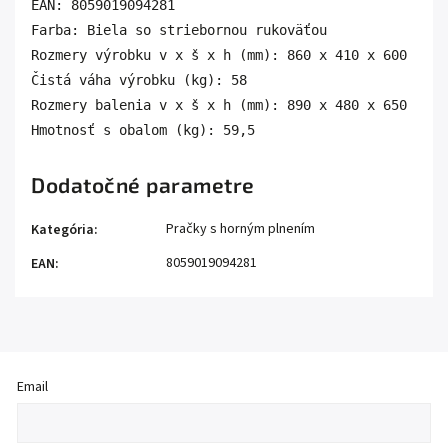
EAN: 8059019094281

Farba: Biela so striebornou rukoväťou

Rozmery výrobku v x š x h (mm): 860 x 410 x 600

Čistá váha výrobku (kg): 58

Rozmery balenia v x š x h (mm): 890 x 480 x 650

Hmotnosť s obalom (kg): 59,5
Dodatočné parametre
Pračky s horným plnením
Kategória
:
8059019094281
EAN
:
Email