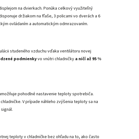
isplejom na dvierkach. Ponúka celkový využiteľný
disponuje držiakom na fľaše, 3 policami vo dverách a 6
ickým ovládaním a automatickým odmrazovaním.
ulácii studeného vzduchu vďaka ventilátoru novej
rodzené podmienky
vo vnútri chladničky
a ničí až 95 %
 umožňuje pohodlné nastavenie teploty spotrebiča.
 chladničke. V prípade náhleho zvýšenia teploty sa na
signál.
tnej teploty v chladničke bez ohľadu na to, ako často