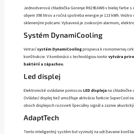
Jednodverová chladnička Gorenje R619EAW6 v bielej farbe s d
objem 398 litrov a ročná spotreba energie je 123 kWh. Vnútro 
sklenenými policami. Vybavená je zvukovým alarmom, elektr
Systém DynamiCooling
Vetrací
systém DynamiCooling
prispieva k rovnomernej cirk
konštrukcie. V kombinácii s technológiou IonAir
vytvára pri
baktérií a zápachov.
Led displej
Elektronické ovládanie pomocou
LED displeja
na chladničke
Ovládací displej tiež umožňuje aktiváciu funkcie SuperCool na
oboch displejoch rozsvieti špeciálny signál a zaznie akustický 
AdaptTech
Tento inteligentný systém bol vyvinutý na udržiavanie konštan