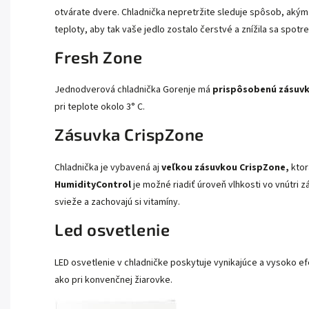
otvárate dvere. Chladnička nepretržite sleduje spôsob, akým j
teploty, aby tak vaše jedlo zostalo čerstvé a znížila sa spotr
Fresh Zone
Jednodverová chladnička Gorenje má
prispôsobenú zásuvk
pri teplote okolo 3° C.
Zásuvka CrispZone
Chladnička je vybavená aj
veľkou zásuvkou CrispZone,
ktor
HumidityControl
je možné riadiť úroveň vlhkosti vo vnútri 
svieže a zachovajú si vitamíny.
Led osvetlenie
LED osvetlenie v chladničke poskytuje vynikajúce a vysoko efe
ako pri konvenčnej žiarovke.