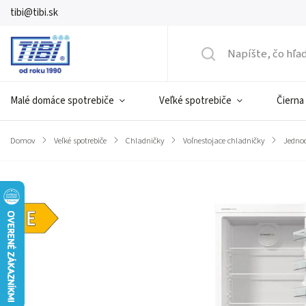
tibi@tibi.sk
Malé domáce spotrebiče
Veľké spotrebiče
Čierna
Domov
/
Veľké spotrebiče
/
Chladničky
/
Voľnestojace chladničky
/
Jedno
Značka:
Gorenje
Energetická
trieda E