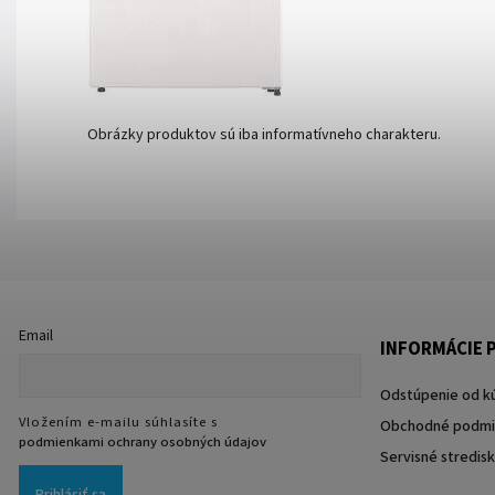
Obrázky produktov sú iba informatívneho charakteru.
Email
INFORMÁCIE P
Odstúpenie od k
Vložením e-mailu súhlasíte s
Obchodné podmi
podmienkami ochrany osobných údajov
Servisné stredis