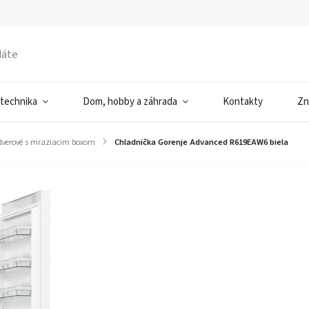
 technika
Dom, hobby a záhrada
Kontakty
Zn
dverové s mraziacim boxom
/
Chladnička Gorenje Advanced R619EAW6 biela