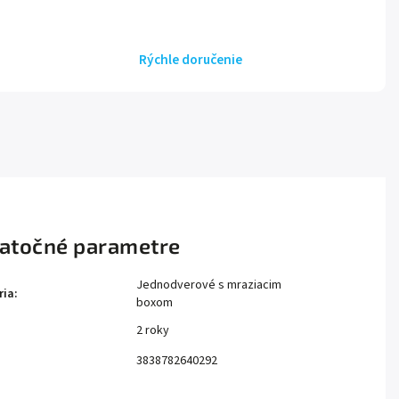
Rýchle doručenie
atočné parametre
Jednodverové s mraziacim
ria
:
boxom
2 roky
:
3838782640292