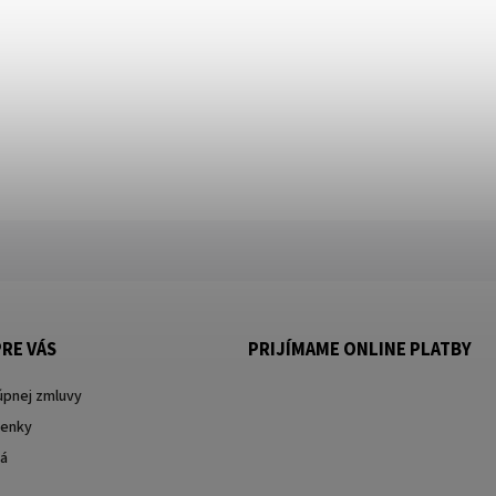
RE VÁS
PRIJÍMAME ONLINE PLATBY
úpnej zmluvy
enky
ká