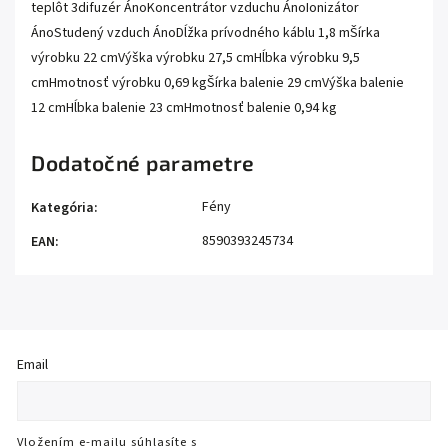
teplôt 3difuzér ÁnoKoncentrátor vzduchu ÁnoIonizátor
ÁnoStudený vzduch ÁnoDĺžka prívodného káblu 1,8 mŠírka
výrobku 22 cmVýška výrobku 27,5 cmHĺbka výrobku 9,5
cmHmotnosť výrobku 0,69 kgŠírka balenie 29 cmVýška balenie
12 cmHĺbka balenie 23 cmHmotnosť balenie 0,94 kg
Dodatočné parametre
Fény
Kategória
:
8590393245734
EAN
:
Email
Vložením e-mailu súhlasíte s