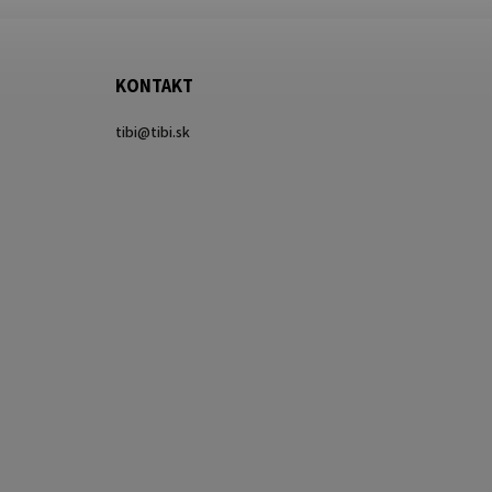
KONTAKT
tibi
@
tibi.sk