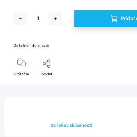
Pridať 
Detailné informácie
Opýtať sa
Zdieľať
32 rokov skúseností