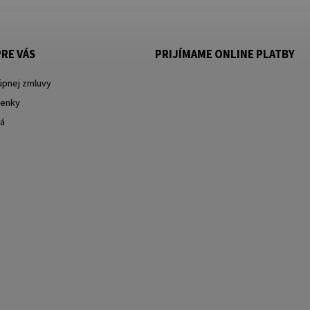
RE VÁS
PRIJÍMAME ONLINE PLATBY
úpnej zmluvy
enky
ká