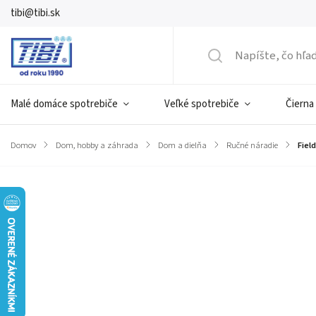
tibi@tibi.sk
Malé domáce spotrebiče
Veľké spotrebiče
Čierna
Domov
/
Dom, hobby a záhrada
/
Dom a dielňa
/
Ručné náradie
/
Fiel
Značka:
Fieldmann