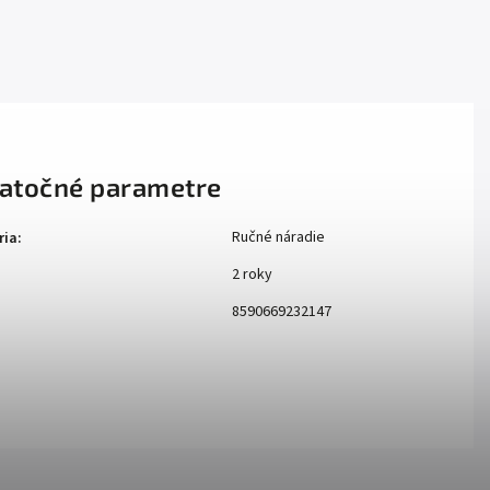
atočné parametre
Ručné náradie
ria
:
2 roky
:
8590669232147