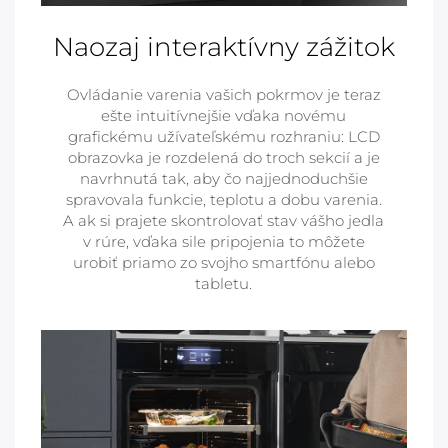
Naozaj interaktívny zážitok
Ovládanie varenia vašich pokrmov je teraz
ešte intuitívnejšie vďaka novému
grafickému užívateľskému rozhraniu: LCD
obrazovka je rozdelená do troch sekcií a je
navrhnutá tak, aby čo najjednoduchšie
spravovala funkcie, teplotu a dobu varenia.
A ak si prajete skontrolovať stav vášho jedla
v rúre, vďaka sile pripojenia to môžete
urobiť priamo zo svojho smartfónu alebo
tabletu.