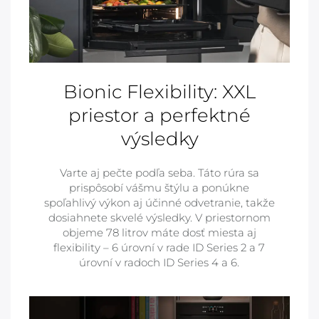
Bionic Flexibility: XXL
priestor a perfektné
výsledky
Varte aj pečte podľa seba. Táto rúra sa
prispôsobí vášmu štýlu a ponúkne
spoľahlivý výkon aj účinné odvetranie, takže
dosiahnete skvelé výsledky. V priestornom
objeme 78 litrov máte dosť miesta aj
flexibility – 6 úrovní v rade ID Series 2 a 7
úrovní v radoch ID Series 4 a 6.