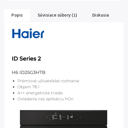
Popis
Súvisiace súbory (1)
Diskusia
ID Series 2
H6 ID25G3HTB
Prémiové užívateľské rozhranie
Objem 78 l
A++ energetická trieda
Ovládanie cez aplikáciu hOn