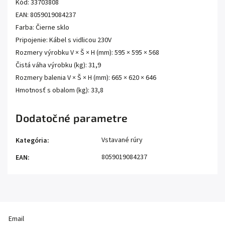
Kód: 33703808
EAN: 8059019084237
Farba: Čierne sklo
Pripojenie: Kábel s vidlicou 230V
Rozmery výrobku V × Š × H (mm): 595 × 595 × 568
Čistá váha výrobku (kg): 31,9
Rozmery balenia V × Š × H (mm): 665 × 620 × 646
Hmotnosť s obalom (kg): 33,8
Dodatočné parametre
Vstavané rúry
Kategória
:
8059019084237
EAN
:
Email