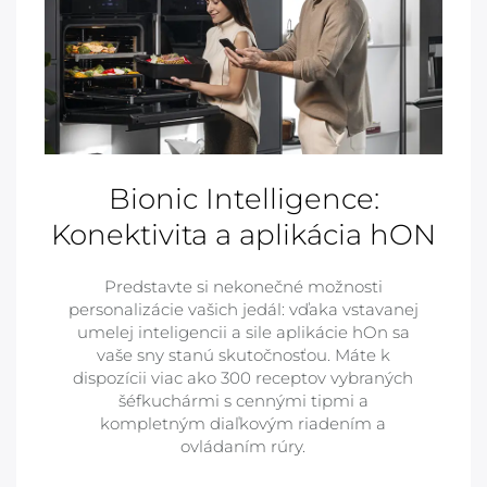
Bionic Intelligence:
Konektivita a aplikácia hON
Predstavte si nekonečné možnosti
personalizácie vašich jedál: vďaka vstavanej
umelej inteligencii a sile aplikácie hOn sa
vaše sny stanú skutočnosťou. Máte k
dispozícii viac ako 300 receptov vybraných
šéfkuchármi s cennými tipmi a
kompletným diaľkovým riadením a
ovládaním rúry.