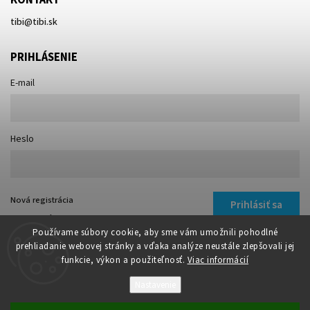
KONTAKT
tibi
@
tibi.sk
PRIHLÁSENIE
E-mail
Heslo
Nová registrácia
Prihlásiť sa
Zabudnuté heslo
Používame súbory cookie, aby sme vám umožnili pohodlné
prehliadanie webovej stránky a vďaka analýze neustále zlepšovali jej
funkcie, výkon a použiteľnosť.
Viac informácií
Nastavenie