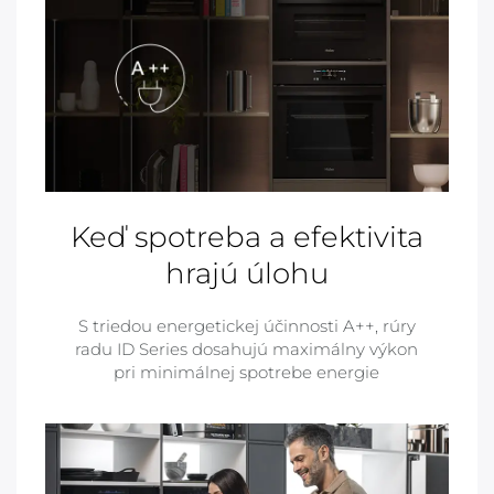
Keď spotreba a efektivita
hrajú úlohu
S triedou energetickej účinnosti A++, rúry
radu ID Series dosahujú maximálny výkon
pri minimálnej spotrebe energie