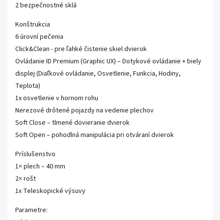
2 bezpečnostné sklá
Konštrukcia
6 úrovní pečenia
Click&Clean - pre ľahké čistenie skiel dvierok
Ovládanie ID Premium (Graphic UX) – Dotykové ovládanie + biely
displej (Diaľkové ovládanie, Osvetlenie, Funkcia, Hodiny,
Teplota)
1x osvetlenie v hornom rohu
Nerezové drôtené pojazdy na vedenie plechov
Soft Close – tlmené dovieranie dvierok
Soft Open – pohodlná manipulácia pri otváraní dvierok
Príslušenstvo
1× plech – 40 mm
2× rošt
1x Teleskopické výsuvy
Parametre: