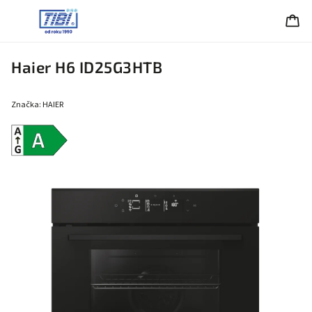
Haier H6 ID25G3HTB
Značka:
HAIER
Energetická
trieda A