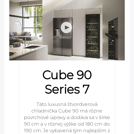
Cube 90
Series 7
Táto luxusná štvordverová
chladnička Cube 90 má rôzne
povrchové úpravy a dodáva sa v šírke
90 cm a v rôznej výške od 180 cm do
190 cm. Je vybavená tým najlepším z