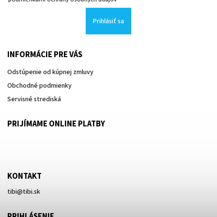
Prihlásiť sa
INFORMÁCIE PRE VÁS
Odstúpenie od kúpnej zmluvy
Obchodné podmienky
Servisné strediská
PRIJÍMAME ONLINE PLATBY
KONTAKT
tibi
@
tibi.sk
PRIHLÁSENIE