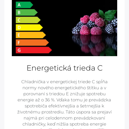
Energetická trieda C
Chladnička v energetickej triede C spĺňa
normy nového energetického štítku a v
porovnaní s triedou E znižuje spotrebu
energie až o 36 %. Vďaka tomu je prevádzka
spotrebiča efektívnejšia a šetrnejšia k
životnému prostrediu. Táto úspora sa prejaví
najmä pri celodennom prevádzkovaní
chladničky, keď nižšia spotreba energie