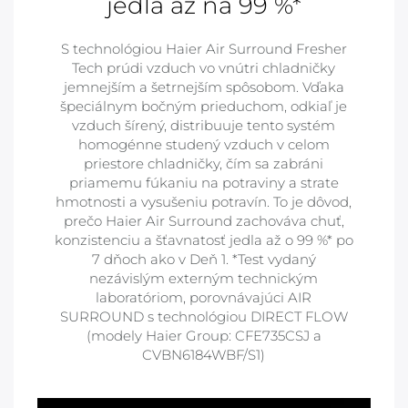
jedla až na 99 %*
S technológiou Haier Air Surround Fresher
Tech prúdi vzduch vo vnútri chladničky
jemnejším a šetrnejším spôsobom. Vďaka
špeciálnym bočným prieduchom, odkiaľ je
vzduch šírený, distribuuje tento systém
homogénne studený vzduch v celom
priestore chladničky, čím sa zabráni
priamemu fúkaniu na potraviny a strate
hmotnosti a vysušeniu potravín. To je dôvod,
prečo Haier Air Surround zachováva chuť,
konzistenciu a šťavnatosť jedla až o 99 %* po
7 dňoch ako v Deň 1. *Test vydaný
nezávislým externým technickým
laboratóriom, porovnávajúci AIR
SURROUND s technológiou DIRECT FLOW
(modely Haier Group: CFE735CSJ a
CVBN6184WBF/S1)