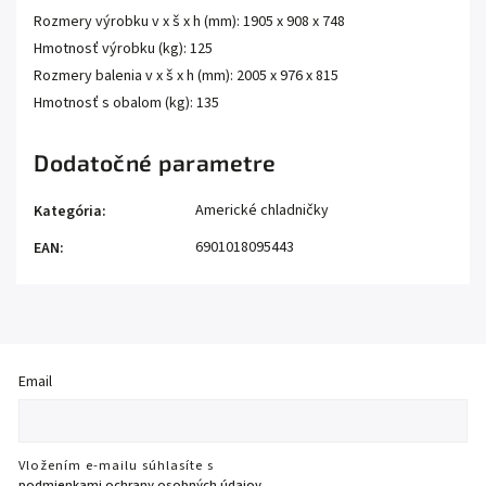
Rozmery výrobku v x š x h (mm): 1905 x 908 x 748
Hmotnosť výrobku (kg): 125
Rozmery balenia v x š x h (mm): 2005 x 976 x 815
Hmotnosť s obalom (kg): 135
Dodatočné parametre
Americké chladničky
Kategória
:
6901018095443
EAN
:
Email
Vložením e-mailu súhlasíte s
podmienkami ochrany osobných údajov