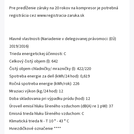
Pre predĺženie záruky na 20 rokov na kompresor je potrebná
registrácia cez
www.registracia-zaruka.sk
Hlavné vlastnosti (Nariadenie v delegovanej právomoci: (EÚ)
2019/2016)
Trieda energetickej účinnosti: C
Celkový čistý objem (l): 642
Čistý objem chladničky/ mrazničky (l): 422/220
Spotreba energie za deň (kWh/24 hod): 0,619
Ročná spotreba energie (kWh/rok): 226
Mraziaci výkon (kg/24 hod): 12
Doba skladovania pri výpadku prúdu (hod): 12
Úroveň emisií hluku šíreného vzduchom (dB(A) re 1 pW): 37
Emisná trieda hluku šíreného vzduchom: C
Klimatická trieda N - T 10 ° - 43 ° C
Hviezdičkové označenie ****