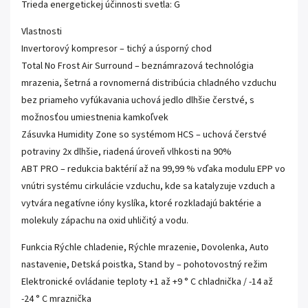
Trieda energetickej účinnosti svetla: G
Vlastnosti
Invertorový kompresor – tichý a úsporný chod
Total No Frost Air Surround – beznámrazová technológia
mrazenia, šetrná a rovnomerná distribúcia chladného vzduchu
bez priameho vyfúkavania uchová jedlo dlhšie čerstvé, s
možnosťou umiestnenia kamkoľvek
Zásuvka Humidity Zone so systémom HCS – uchová čerstvé
potraviny 2x dlhšie, riadená úroveň vlhkosti na 90%
ABT PRO – redukcia baktérií až na 99,99 % vďaka modulu EPP vo
vnútri systému cirkulácie vzduchu, kde sa katalyzuje vzduch a
vytvára negatívne ióny kyslíka, ktoré rozkladajú baktérie a
molekuly zápachu na oxid uhličitý a vodu.
Funkcia Rýchle chladenie, Rýchle mrazenie, Dovolenka, Auto
nastavenie, Detská poistka, Stand by – pohotovostný režim
Elektronické ovládanie teploty +1 až +9 ° C chladnička / -14 až
-24 ° C mraznička