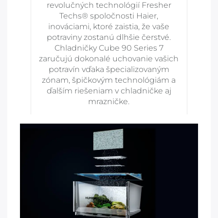
revolučných technológií Fresher
Techs® spoločnosti Haier,
inováciami, ktoré zaistia, že vaše
potraviny zostanú dlhšie čerstvé.
Chladničky Cube 90 Series 7
zaručujú dokonalé uchovanie vašich
potravín vďaka špecializovaným
zónam, špičkovým technológiám a
ďalším riešeniam v chladničke aj
mrazničke.