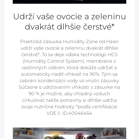
Udrží vaše ovocie a zeleninu
dvakrát dlhšie čerstvé*
Praktická zásuvka Humidity Zone od Haier
udrží vaše ovocie a zeleninu dvakrát dlhšie
čerstvé*. To sa deje vďaka technológii HCS
(Humidity Control System), membráne z
rastlinných vlákien, ktorá dokáže udržať a
automaticky riadiť vlhkosť na 90%. Tým sa
zabráni kondenzácii vody vo vnútri zásuvky.
Súčasne s udržovaním vlhkosti v zásuvke na
90 % je možné, aby chladný vzduch
cirkuloval, takže potraviny si dlhšie udržia
svoje nutričné hodnoty. *podľa certifikácie
VDE č. ID.40046454