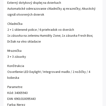
Externý dotykový displej na dvierkach
Automatické odmrazovanie chladničky aj mrazničky; Akustický
signál otvorených dvierok
Chladnička
2 + 1 sklenené police / 6 priehradok vo dverách
1x zásuvka na zeleninu Humidity Zone; 1x zásuvka Fresh Box;
Držiak na víno skladacie
Mraznička
3 + 3 zásuvky
Konštrukcia
Osvetlenie LED Daylight / Integrované madlo / 2 nožičky / 4
kolieska
Parametre:
Kód: 34005943
EAN: 6901018095443
Farba: Nerez