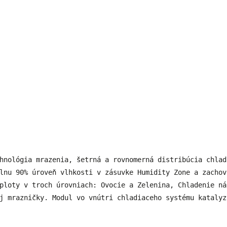
hnológia mrazenia, šetrná a rovnomerná distribúcia chlad
lnu 90% úroveň vlhkosti v zásuvke Humidity Zone a zachov
ploty v troch úrovniach: Ovocie a Zelenina, Chladenie ná
j mrazničky. Modul vo vnútri chladiaceho systému katalyz