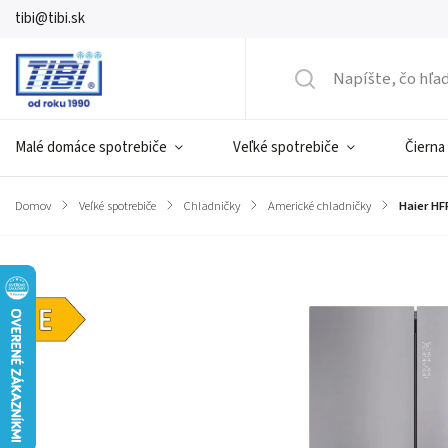
tibi@tibi.sk
Malé domáce spotrebiče
Veľké spotrebiče
Čierna
Domov
/
Veľké spotrebiče
/
Chladničky
/
Americké chladničky
/
Haier H
Značka:
HAIER
Energetická
trieda E