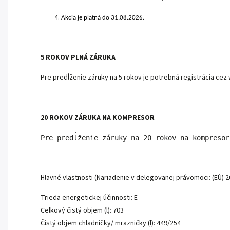
Akcia je platná do 31.08.2026.
5 ROKOV PLNÁ ZÁRUKA
Pre predĺženie záruky na 5 rokov je potrebná registrácia cez
20 ROKOV ZÁRUKA NA KOMPRESOR
Pre predĺženie záruky na 20 rokov na kompresor
Hlavné vlastnosti (Nariadenie v delegovanej právomoci: (EÚ) 
Trieda energetickej účinnosti: E
Celkový čistý objem (l): 703
Čistý objem chladničky/ mrazničky (l): 449/254