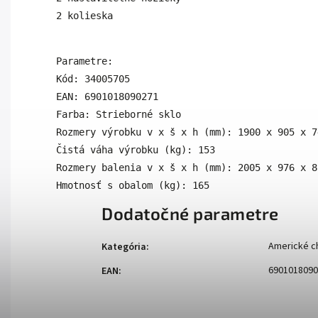
2 kolieska
Parametre:

Kód: 34005705

EAN: 6901018090271

Farba: Strieborné sklo

Rozmery výrobku v x š x h (mm): 1900 x 905 x 74
Čistá váha výrobku (kg): 153

Rozmery balenia v x š x h (mm): 2005 x 976 x 81
Hmotnosť s obalom (kg): 165
Dodatočné parametre
Americké c
Kategória
:
6901018090
EAN
: