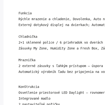
Funkcia 
Rýchle mrazenie a chladenie, Dovolenka, Auto n
Chladnička

2+1 sklenené police / 6 priehradok vo dverách 

Mraznička

2 externé zásuvky s ľahkým prístupom – úspora 
Automatický výrobník ľadu bez pripojenia na vo
Konštrukcia

Osvetlenie priestorové LED Daylight – rovnomer
Integrované madlo 
2 nastaviteľné nožičky