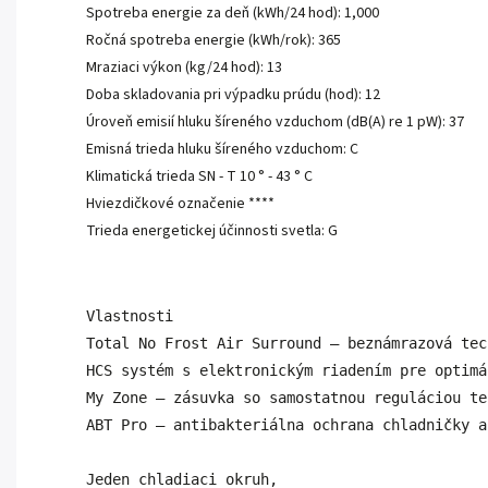
Spotreba energie za deň (kWh/24 hod): 1,000
Ročná spotreba energie (kWh/rok): 365
Mraziaci výkon (kg/24 hod): 13
Doba skladovania pri výpadku prúdu (hod): 12
Úroveň emisií hluku šíreného vzduchom (dB(A) re 1 pW): 37
Emisná trieda hluku šíreného vzduchom: C
Klimatická trieda SN - T 10 ° - 43 ° C
Hviezdičkové označenie ****
Trieda energetickej účinnosti svetla: G
Vlastnosti

Total No Frost Air Surround – beznámrazová tec
HCS systém s elektronickým riadením pre optimá
My Zone – zásuvka so samostatnou reguláciou te
ABT Pro – antibakteriálna ochrana chladničky a
Jeden chladiaci okruh, 