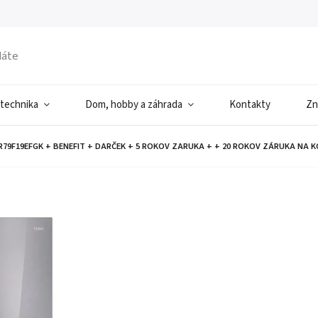
 technika
Dom, hobby a záhrada
Kontakty
Zn
FR79F19EFGK + BENEFIT + DARČEK
+ 5 ROKOV ZARUKA + + 20 ROKOV ZÁRUKA NA 