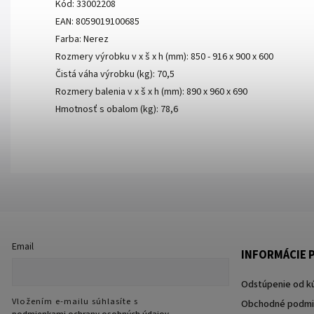
Kód: 33002208
EAN: 8059019100685
Farba: Nerez
Rozmery výrobku v x š x h (mm): 850 - 916 x 900 x 600
Čistá váha výrobku (kg): 70,5
Rozmery balenia v x š x h (mm): 890 x 960 x 690
Hmotnosť s obalom (kg): 78,6
Email
INFORMÁCIE P
Odstúpenie od k
Vložením e-mailu súhlasíte s
Obchodné podmi
podmienkami ochrany osobných údajov