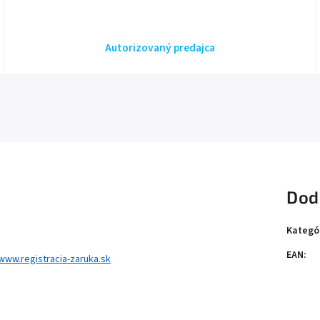
Autorizovaný predajca
Dod
Kategó
EAN
:
www.registracia-zaruka.sk