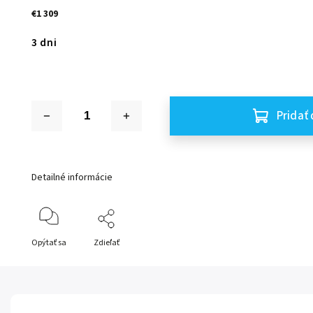
€1 309
3 dni
Pridať 
Detailné informácie
Opýtať sa
Zdieľať