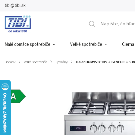
tibi@tibi.sk
Malé domáce spotrebiče
Veľké spotrebiče
Čierna
Domov
/
Veľké spotrebiče
/
Sporáky
/
Haier HGM95TC1XS + BENEFIT
+ 5 
Značka:
HAIER
Energetická
trieda A