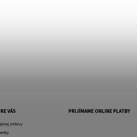
RE VÁS
PRIJÍMAME ONLINE PLATBY
úpnej zmluvy
enky