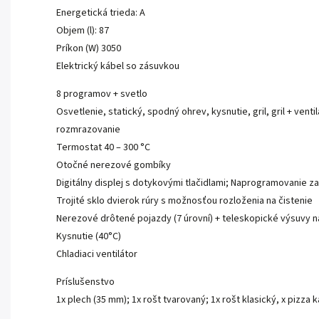
Energetická trieda: A
Objem (l): 87
Príkon (W) 3050
Elektrický kábel so zásuvkou
8 programov + svetlo
Osvetlenie, statický, spodný ohrev, kysnutie, gril, gril + venti
rozmrazovanie
Termostat 40 – 300 °C
Otočné nerezové gombíky
Digitálny displej s dotykovými tlačidlami; Naprogramovanie z
Trojité sklo dvierok rúry s možnosťou rozloženia na čistenie
Nerezové drôtené pojazdy (7 úrovní) + teleskopické výsuvy 
Kysnutie (40°C)
Chladiaci ventilátor
Príslušenstvo
1x plech (35 mm); 1x rošt tvarovaný; 1x rošt klasický, x pizza