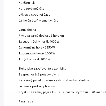
Konštrukcia
Nerezové nožičky
Výklop v spodnej časti
Ľahko čistiteľný smalt v rúre
Varná doska
Plynová varná doska s 5 horákmi
1x super rýchly horák 4000 W
2x normálny horák 1750 W
1x pomocný horák 1000 W
1x rýchly horák 3000 W
Elektrické zapaľovanie v gombíku
Bezpečnostné poistky plynu
Nerezový panel v zadnej časti proti úniku tekutiny
Liatinové podpery hrncov
Tryskli na zemný plyn a LPG sú súčasťou výrobku (G20 - natura
Parametre: