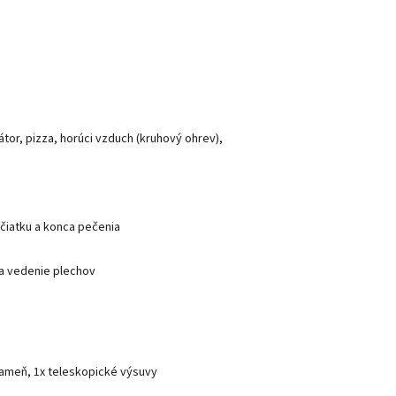
látor, pizza, horúci vzduch (kruhový ohrev),
ačiatku a konca pečenia
na vedenie plechov
 kameň, 1x teleskopické výsuvy