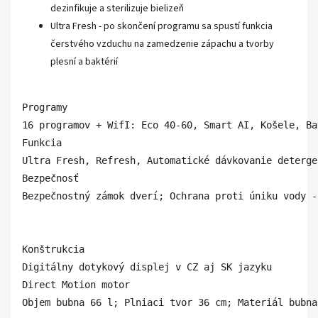
dezinfikuje a sterilizuje bielizeň
Ultra Fresh - po skončení programu sa spustí funkcia
čerstvého vzduchu na zamedzenie zápachu a tvorby
plesní a baktérií
Programy 	

16 programov + WifI: Eco 40-60, Smart AI, Košele, Ba
Funkcia

Ultra Fresh, Refresh, Automatické dávkovanie deterge
Bezpečnosť	

Bezpečnostný zámok dverí; Ochrana proti úniku vody -
Konštrukcia

Digitálny dotykový displej v CZ aj SK jazyku

Direct Motion motor 

Objem bubna 66 l; Plniaci tvor 36 cm; Materiál bubna