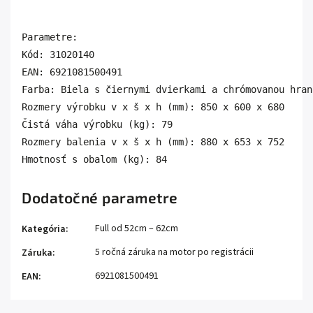
Parametre:
Kód: 31020140
EAN: 6921081500491
Farba: Biela s čiernymi dvierkami a chrómovanou hran
Rozmery výrobku v x š x h (mm): 850 x 600 x 680
Čistá váha výrobku (kg): 79
Rozmery balenia v x š x h (mm): 880 x 653 x 752
Hmotnosť s obalom (kg): 84
Dodatočné parametre
Full od 52cm – 62cm
Kategória
:
5 ročná záruka na motor po registrácii
Záruka
:
6921081500491
EAN
: