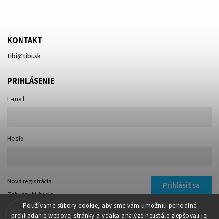
KONTAKT
tibi
@
tibi.sk
PRIHLÁSENIE
E-mail
Heslo
Nová registrácia
Prihlásiť sa
Zabudnuté heslo
Používame súbory cookie, aby sme vám umožnili pohodlné
prehliadanie webovej stránky a vďaka analýze neustále zlepšovali jej