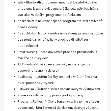
Wifi + Bluetooth pripojenie - možnosť bezdotykového
pripojenia k Wifi a ovládanie práčky cez aplikáciu hOn s
viac ako 60 ďalšími programami a funkciami
Aplikácia hOn navrhne najlepší program pre starostlivosť
o vaše odevy
Direct Motion Motor – motor umiestnený priamo na bubne
bez použitia remeňa, tichý chod iba 68 dB(A) pri
odstreďovaní
Smart Dosing – auto dávkovač pracieho prostriedku a
aviváže na 20 cyklov
ABT - antibakt. ošetrenie zásuvky na detergent a
gumového tesnenia dvierok
DualSpray – systém údržby tesnení a vnútorného skla
dverí pomocou 2 trysiek
PillowDrum – šetrný bubon s vankúšikovými výstupkami
i-time – regulácia doby prania podľa potreby
Program „Refresh“- Osvieženie - vytvára jemnú a teplú
vodnú hmlu, ktorá preniká do vlákien; zbavuje zápachu,