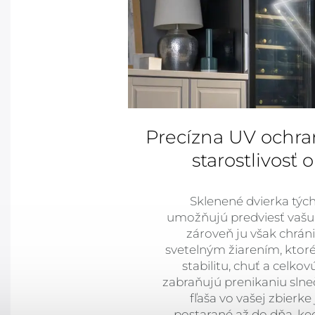
Precízna UV ochra
starostlivosť 
Sklenené dvierka týc
umožňujú predviesť vašu 
zároveň ju však chrán
svetelným žiarením, ktoré
stabilitu, chuť a celkovú
zabraňujú prenikaniu slne
fľaša vo vašej zbierke
postarané až do dňa, ke