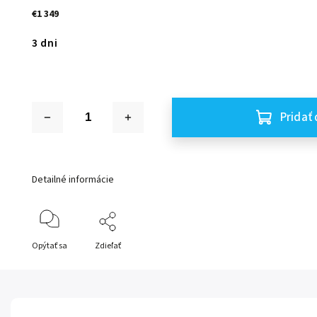
€1 349
3 dni
Pridať 
Detailné informácie
Opýtať sa
Zdieľať