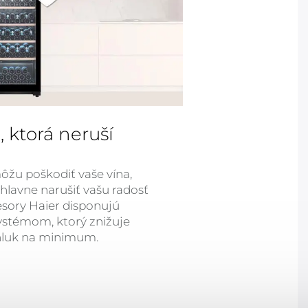
, ktorá neruší
môžu poškodiť vaše vína,
 hlavne narušiť vašu radosť
sory Haier disponujú
ystémom, ktorý znižuje
 hluk na minimum.