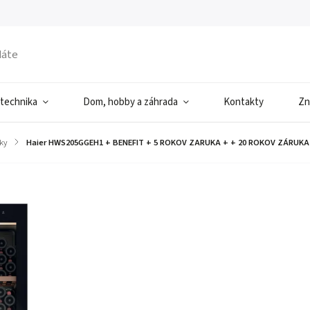
 technika
Dom, hobby a záhrada
Kontakty
Zn
éky
/
Haier HWS205GGEH1 + BENEFIT
+ 5 ROKOV ZARUKA + + 20 ROKOV ZÁRUK