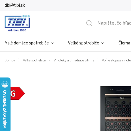
tibi@tibi.sk
Malé domáce spotrebiče
Veľké spotrebiče
Čierna
Domov
/
Veľké spotrebiče
/
Vinotéky a chladiace vitríny
/
Voľne stojace vinot
Značka:
HAIER
Energetická
trieda G