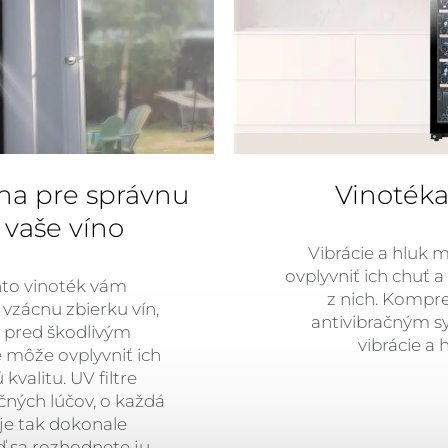
na pre správnu
Vinotéka
o vaše víno
Vibrácie a hluk 
ovplyvniť ich chuť a
hto vinoték vám
z nich. Kompre
vzácnu zbierku vín,
antivibračným s
i pred škodlivým
vibrácie a
 môže ovplyvniť ich
 kvalitu. UV filtre
čných lúčov, o každá
 je tak dokonale
ď sa rozhodnete ju