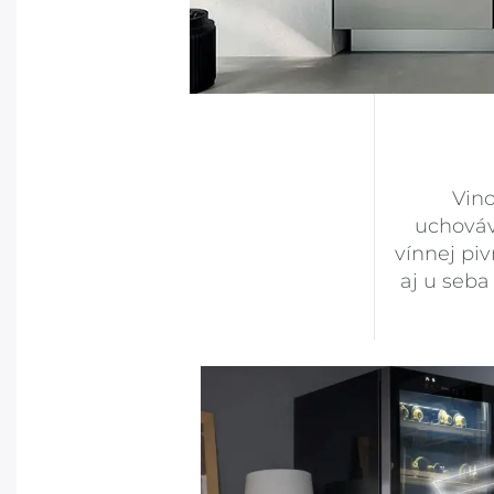
Vino
uchováv
vínnej piv
aj u seb