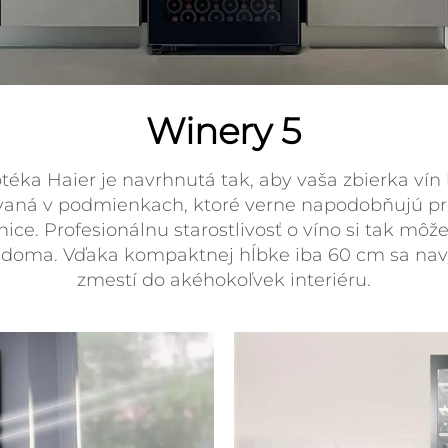
Winery 5
téka Haier je navrhnutá tak, aby vaša zbierka vín
aná v podmienkach, ktoré verne napodobňujú pr
nice. Profesionálnu starostlivosť o víno si tak môž
a doma. Vďaka kompaktnej hĺbke iba 60 cm sa nav
zmestí do akéhokoľvek interiéru.