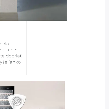
 bola
ostredie
ete dopriať
yše ľahko