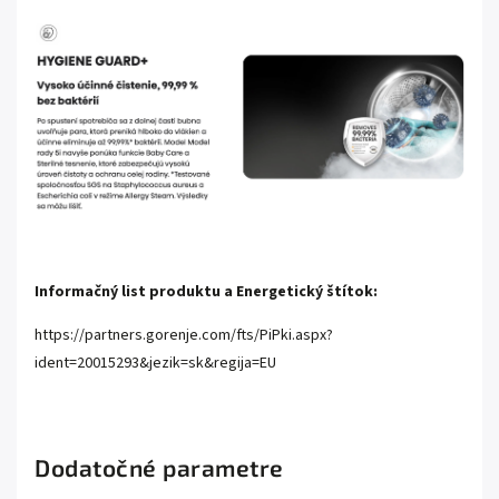
Informačný list produktu a Energetický štítok:
https://partners.gorenje.com/fts/PiPki.aspx?
ident=20015293&jezik=sk&regija=EU
Dodatočné parametre