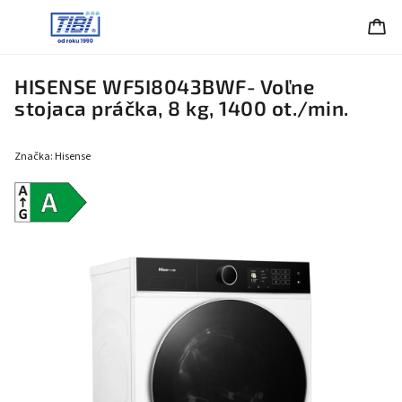
HISENSE WF5I8043BWF- Voľne
stojaca práčka, 8 kg, 1400 ot./min.
Značka:
Hisense
Energetická
trieda A