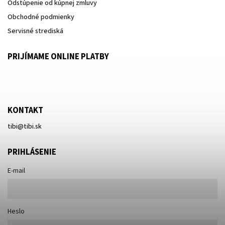
Odstúpenie od kúpnej zmluvy
Obchodné podmienky
Servisné strediská
PRIJÍMAME ONLINE PLATBY
KONTAKT
tibi
@
tibi.sk
PRIHLÁSENIE
E-mail
Heslo