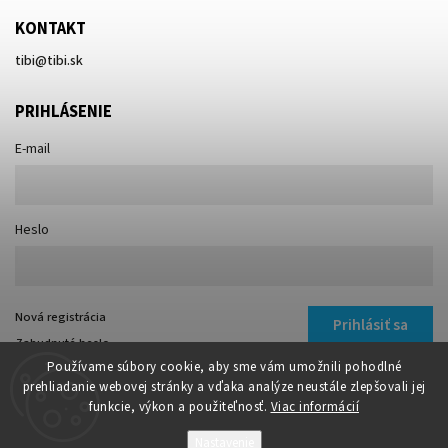
KONTAKT
tibi
@
tibi.sk
PRIHLÁSENIE
E-mail
Heslo
Nová registrácia
Prihlásiť sa
Zabudnuté heslo
Používame súbory cookie, aby sme vám umožnili pohodlné
prehliadanie webovej stránky a vďaka analýze neustále zlepšovali jej
funkcie, výkon a použiteľnosť.
Viac informácií
Nastavenie