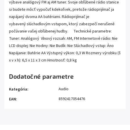
výbave analógový FM aj AM tuner. Svoje obľúbené rádio stanice
si budete môcť vypočuť kdekoľvek, pretože rádioprijímač ja
napájaný dvoma AA batériami. Rádioprijímač je
vybavený slúchadlovým vstupom, ktorý zabezpečí nerušené
počúvanie vašej obľúbenej hudby. Technické parametre:
Tuner: Analógový Vlnový rozsah: AM, FM Internetové rádio: Nie
LCD displej: Nie Hodiny: Nie Budík: Nie Slúchadlový vstup: Áno
Napájanie: Batérie AA Výstupný výkon: 0,3 W Rozmery výrobku (š
x v x h): 6,5 x 11 x 3 cm Hmotnosť: 0,8 kg
Dodatočné parametre
Audio
Kategória
:
8592417054476
EAN
: