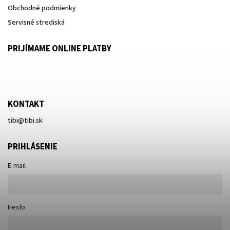
Obchodné podmienky
Servisné strediská
PRIJÍMAME ONLINE PLATBY
KONTAKT
tibi
@
tibi.sk
PRIHLÁSENIE
E-mail
Heslo