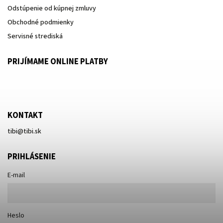
Odstúpenie od kúpnej zmluvy
Obchodné podmienky
Servisné strediská
PRIJÍMAME ONLINE PLATBY
KONTAKT
tibi
@
tibi.sk
PRIHLÁSENIE
E-mail
Heslo