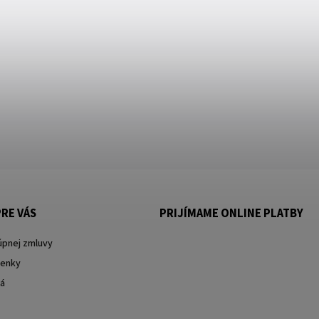
RE VÁS
PRIJÍMAME ONLINE PLATBY
úpnej zmluvy
enky
ká