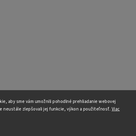
ie, aby sme vám umožnili pohodlné prehliadanie webovej
e neustále zlepšovali jej funkcie, výkon a použiteľnosť.
Viac
Copyright 2026
TIBI
. Všetky práva vyhradené.