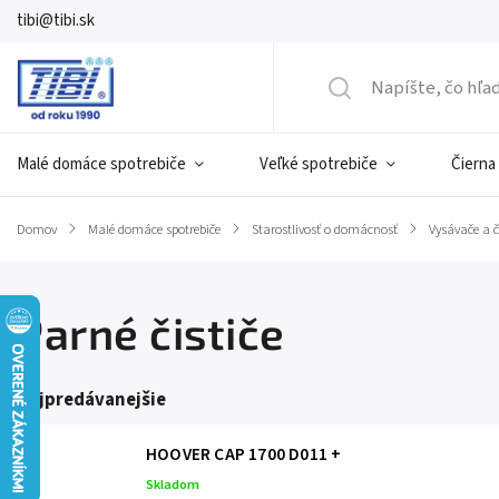
tibi@tibi.sk
Malé domáce spotrebiče
Veľké spotrebiče
Čierna
Domov
/
Malé domáce spotrebiče
/
Starostlivosť o domácnosť
/
Vysávače a č
Parné čističe
Najpredávanejšie
HOOVER CAP 1700 D011
+
Skladom