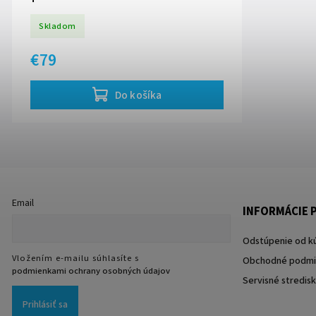
+
Skladom
€79
Do košíka
Email
INFORMÁCIE P
Odstúpenie od k
Vložením e-mailu súhlasíte s
Obchodné podmi
podmienkami ochrany osobných údajov
Servisné stredis
Prihlásiť sa