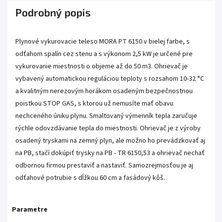
Podrobný popis
Plynové vykurovacie teleso MORA PT 6150 v bielej farbe, s
odťahom spalín cez stenu a s výkonom 2,5 kW je určené pre
vykurovanie miestnosti o objeme až do 50 m3. Ohrievač je
vybavený automatickou reguláciou teploty s rozsahom 10-32 °C
a kvalitným nerezovým horákom osadeným bezpečnostnou
poistkou STOP GAS, s ktorou už nemusíte mať obavu
nechceného úniku plynu. Smaltovaný výmenník tepla zaručuje
rýchle odovzdávanie tepla do miestnosti. Ohrievač je z výroby
osadený tryskami na zemný plyn, ale možno ho prevádzkovať aj
na PB, stačí dokúpiť trysky na PB - TR 6150,53 a ohrievač nechať
odbornou firmou prestaviť a nastaviť. Samozrejmosťou je aj
odťahové potrubie s dĺžkou 60 cm a fasádový kôš.
Parametre