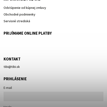
Odstúpenie od kúpnej zmluvy
Obchodné podmienky
Servisné strediská
PRIJÍMAME ONLINE PLATBY
KONTAKT
tibi
@
tibi.sk
PRIHLÁSENIE
E-mail