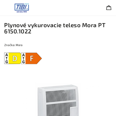
Plynové vykurovacie teleso Mora PT
6150.1022
Značka:
Mora
Energetická
Energetická
trieda D
trieda F