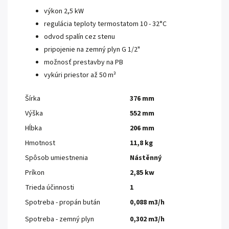
výkon 2,5 kW
regulácia teploty termostatom 10 - 32°C
odvod spalín cez stenu
pripojenie na zemný plyn G 1/2"
možnosť prestavby na PB
vykúri priestor až 50 m³
Šírka
376 mm
Výška
552 mm
Hĺbka
206 mm
Hmotnost
11,8 kg
Spôsob umiestnenia
Nástěnný
Príkon
2,85 kw
Trieda účinnosti
1
Spotreba - propán bután
0,088 m3/h
Spotreba - zemný plyn
0,302 m3/h