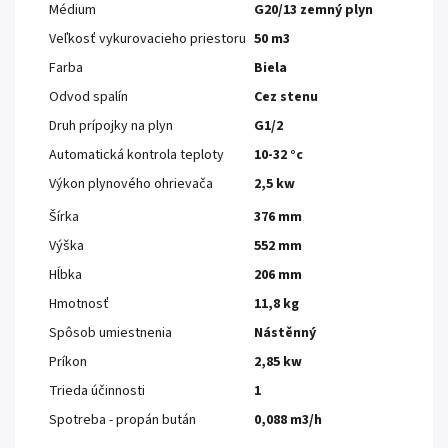
Médium
G20/13 zemný plyn
Veľkosť vykurovacieho priestoru
50 m3
Farba
Biela
Odvod spalín
Cez stenu
Druh prípojky na plyn
G1/2
Automatická kontrola teploty
10-32 °c
Výkon plynového ohrievača
2,5 kw
Šírka
376 mm
Výška
552 mm
Hĺbka
206 mm
Hmotnosť
11,8 kg
Spôsob umiestnenia
Nástěnný
Príkon
2,85 kw
Trieda účinnosti
1
Spotreba - propán bután
0,088 m3/h