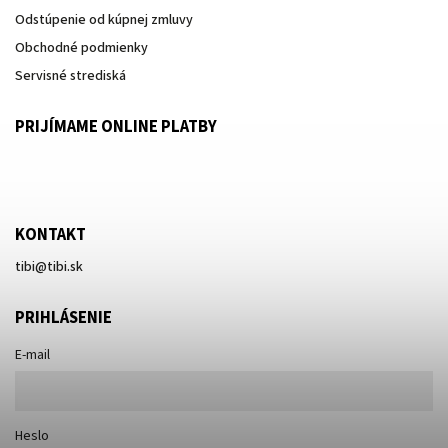
Odstúpenie od kúpnej zmluvy
Obchodné podmienky
Servisné strediská
PRIJÍMAME ONLINE PLATBY
KONTAKT
tibi
@
tibi.sk
PRIHLÁSENIE
E-mail
Heslo