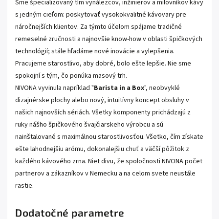
Sme špecializovaný tím vynálezcov, inžinierov a milovníkov kávy
s jedným cieľom: poskytovať vysokokvalitné kávovary pre
náročnejších klientov. Za týmto účelom spájame tradičné
remeselné zručnosti a najnovšie know-how v oblasti špičkových
technológií; stále hľadáme nové inovácie a vylepšenia.
Pracujeme starostlivo, aby dobré, bolo ešte lepšie. Nie sme
spokojní s tým, čo ponúka masový trh.
NIVONA vyvinula napríklad "
Barista in a Box
", neobvyklé
dizajnérske plochy alebo nový, intuitívny koncept obsluhy v
našich najnovších sériách. Všetky komponenty prichádzajú z
ruky nášho špičkového švajčiarskeho výrobcu a sú
nainštalované s maximálnou starostlivosťou. Všetko, čím získate
ešte lahodnejšiu arómu, dokonalejšiu chuť a väčší pôžitok z
každého kávového zrna. Niet divu, že spoločnosti NIVONA počet
partnerov a zákazníkov v Nemecku a na celom svete neustále
rastie.
Dodatočné parametre