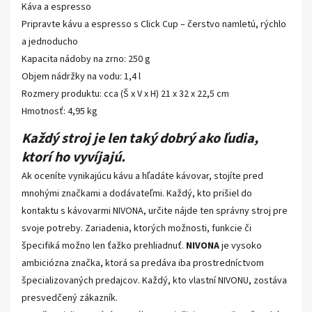
Káva a espresso
Pripravte kávu a espresso s Click Cup – čerstvo namletú, rýchlo
a jednoducho
Kapacita nádoby na zrno: 250 g
Objem nádržky na vodu: 1,4 l
Rozmery produktu: cca (Š x V x H) 21 x 32 x 22,5 cm
Hmotnosť: 4,95 kg
Každý stroj je len taký dobrý ako ľudia,
ktorí ho vyvíjajú.
Ak oceníte vynikajúcu kávu a hľadáte kávovar, stojíte pred
mnohými značkami a dodávateľmi. Každý, kto prišiel do
kontaktu s kávovarmi NIVONA, určite nájde ten správny stroj pre
svoje potreby. Zariadenia, ktorých možnosti, funkcie či
špecifiká možno len ťažko prehliadnuť.
NIVONA
je vysoko
ambiciózna značka, ktorá sa predáva iba prostredníctvom
špecializovaných predajcov. Každý, kto vlastní NIVONU, zostáva
presvedčený zákazník.