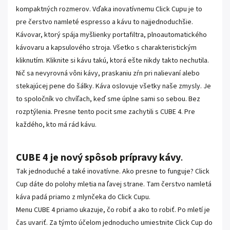
kompaktných rozmerov. Vďaka inovatívnemu Click Cupu je to
pre čerstvo namleté espresso a kávu to najjednoduchšie.
Kávovar, ktorý spája myšlienky portafiltra, plnoautomatického
kávovaru a kapsulového stroja. Všetko s charakteristickým
kliknutím. Kliknite si kávu takú, ktorá ešte nikdy takto nechutila.
Nič sa nevyrovná vôni kávy, praskaniu zŕn pri nalievaní alebo
stekajúcej pene do šálky. Káva oslovuje všetky naše zmysly. Je
to spoločník vo chvíľach, keď sme úplne sami so sebou. Bez
rozptýlenia. Presne tento pocit sme zachytili s CUBE 4. Pre
každého, kto má rád kávu.
CUBE 4 je nový spôsob prípravy kávy
.
Tak jednoduché a také inovatívne. Ako presne to funguje? Click
Cup dáte do polohy mletia na ľavej strane. Tam čerstvo namletá
káva padá priamo z mlynčeka do Click Cupu.
Menu CUBE 4 priamo ukazuje, čo robiť a ako to robiť. Po mletí je
čas uvariť. Za týmto účelom jednoducho umiestnite Click Cup do