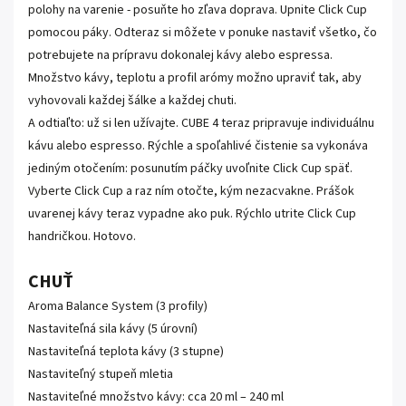
polohy na varenie - posuňte ho zľava doprava. Upnite Click Cup
pomocou páky. Odteraz si môžete v ponuke nastaviť všetko, čo
potrebujete na prípravu dokonalej kávy alebo espressa.
Množstvo kávy, teplotu a profil arómy možno upraviť tak, aby
vyhovovali každej šálke a každej chuti.
A odtiaľto: už si len užívajte. CUBE 4 teraz pripravuje individuálnu
kávu alebo espresso. Rýchle a spoľahlivé čistenie sa vykonáva
jediným otočením: posunutím páčky uvoľnite Click Cup späť.
Vyberte Click Cup a raz ním otočte, kým nezacvakne. Prášok
uvarenej kávy teraz vypadne ako puk. Rýchlo utrite Click Cup
handričkou. Hotovo.
CHUŤ
Aroma Balance System (3 profily)
Nastaviteľná sila kávy (5 úrovní)
Nastaviteľná teplota kávy (3 stupne)
Nastaviteľný stupeň mletia
Nastaviteľné množstvo kávy: cca 20 ml – 240 ml