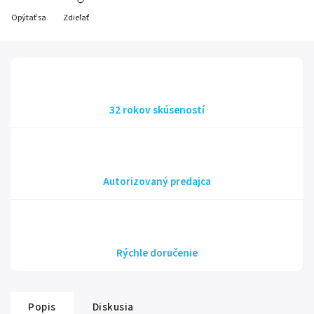
Opýtať sa
Zdieľať
32 rokov skúseností
Autorizovaný predajca
Rýchle doručenie
Popis
Diskusia