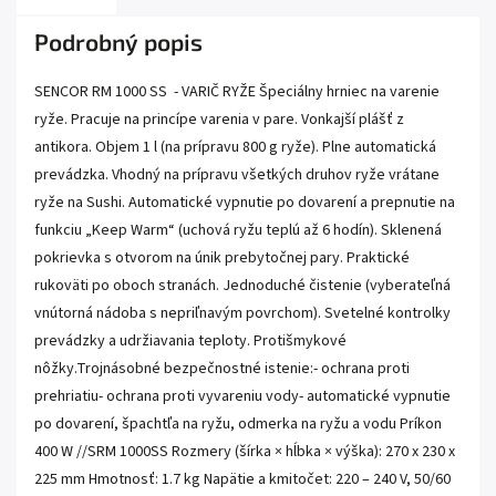
Podrobný popis
SENCOR RM 1000 SS - VARIČ RYŽE Špeciálny hrniec na varenie
ryže. Pracuje na princípe varenia v pare. Vonkajší plášť z
antikora. Objem 1 l (na prípravu 800 g ryže). Plne automatická
prevádzka. Vhodný na prípravu všetkých druhov ryže vrátane
ryže na Sushi. Automatické vypnutie po dovarení a prepnutie na
funkciu „Keep Warm“ (uchová ryžu teplú až 6 hodín). Sklenená
pokrievka s otvorom na únik prebytočnej pary. Praktické
rukoväti po oboch stranách. Jednoduché čistenie (vyberateľná
vnútorná nádoba s nepriľnavým povrchom). Svetelné kontrolky
prevádzky a udržiavania teploty. Protišmykové
nôžky.Trojnásobné bezpečnostné istenie:- ochrana proti
prehriatiu- ochrana proti vyvareniu vody- automatické vypnutie
po dovarení, špachtľa na ryžu, odmerka na ryžu a vodu Príkon
400 W //SRM 1000SS Rozmery (šírka × hĺbka × výška): 270 x 230 x
225 mm Hmotnosť: 1.7 kg Napätie a kmitočet: 220 – 240 V, 50/60