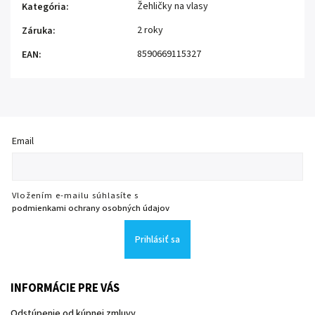
Žehličky na vlasy
Kategória
:
2 roky
Záruka
:
8590669115327
EAN
:
Email
Vložením e-mailu súhlasíte s
podmienkami ochrany osobných údajov
Prihlásiť sa
INFORMÁCIE PRE VÁS
Odstúpenie od kúpnej zmluvy