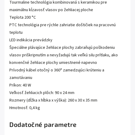
Tourmaline technológia kombinovaná s keramikou pre
maximálnu kĺzavosť vlasov po žehliacej ploche
Teplota 200 °C
PTC technológia pre rýchle zahriatie doštičiek na pracovnú
teplotu
LED indikácia prevádzky
Špeciálne plávajúce žehliace plochy zabraňujú poškodeniu
vlasov priškripnutím a nevyžadujú tak veľkú silu prítlaku, ako
konvenčné žehliace plochy umiestnené napevno
Prívodný kábel otočný o 360° zamedzujúci krúteniu a
zamotávaniu
Príkon: 40 W
Veľkosť žehliacich plôch: 90 x 24 mm
Rozmery (dĺžka x hĺbka x výška): 260 x 30 x 35 mm
Hmotnosť: 0,4 kg
Dodatočné parametre