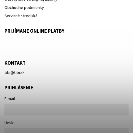
Obchodné podmienky
Servisné strediská
PRIJÍMAME ONLINE PLATBY
KONTAKT
tibi
@
tibi.sk
PRIHLÁSENIE
E-mail
Heslo