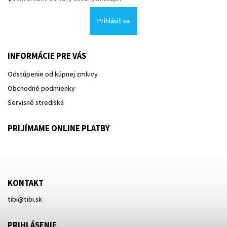
Prihlásiť sa
INFORMÁCIE PRE VÁS
Odstúpenie od kúpnej zmluvy
Obchodné podmienky
Servisné strediská
PRIJÍMAME ONLINE PLATBY
KONTAKT
tibi
@
tibi.sk
PRIHLÁSENIE