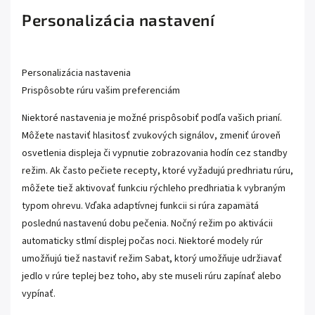
Personalizácia nastavení
Personalizácia nastavenia
Prispôsobte rúru vašim preferenciám
Niektoré nastavenia je možné prispôsobiť podľa vašich prianí.
Môžete nastaviť hlasitosť zvukových signálov, zmeniť úroveň
osvetlenia displeja či vypnutie zobrazovania hodín cez standby
režim. Ak často pečiete recepty, ktoré vyžadujú predhriatu rúru,
môžete tiež aktivovať funkciu rýchleho predhriatia k vybraným
typom ohrevu. Vďaka adaptívnej funkcii si rúra zapamätá
poslednú nastavenú dobu pečenia. Nočný režim po aktivácii
automaticky stlmí displej počas noci. Niektoré modely rúr
umožňujú tiež nastaviť režim Sabat, ktorý umožňuje udržiavať
jedlo v rúre teplej bez toho, aby ste museli rúru zapínať alebo
vypínať.