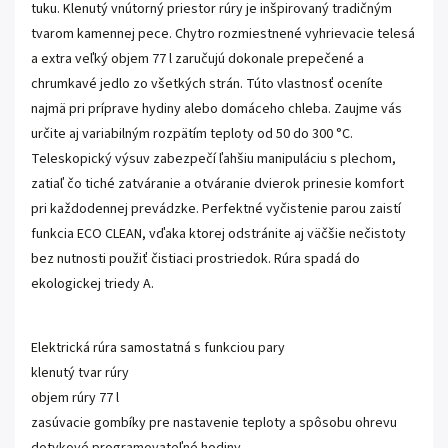
tuku. Klenutý vnútorný priestor rúry je inšpirovaný tradičným
tvarom kamennej pece. Chytro rozmiestnené vyhrievacie telesá
a extra veľký objem 77 l zaručujú dokonale prepečené a
chrumkavé jedlo zo všetkých strán. Túto vlastnosť oceníte
najmä pri príprave hydiny alebo domáceho chleba. Zaujme vás
určite aj variabilným rozpätím teploty od 50 do 300 °C.
Teleskopický výsuv zabezpečí ľahšiu manipuláciu s plechom,
zatiaľ čo tiché zatváranie a otváranie dvierok prinesie komfort
pri každodennej prevádzke. Perfektné vyčistenie parou zaistí
funkcia ECO CLEAN, vďaka ktorej odstránite aj väčšie nečistoty
bez nutnosti použiť čistiaci prostriedok. Rúra spadá do
ekologickej triedy A.
Elektrická rúra samostatná s funkciou pary
klenutý tvar rúry
objem rúry 77 l
zasúvacie gombíky pre nastavenie teploty a spôsobu ohrevu