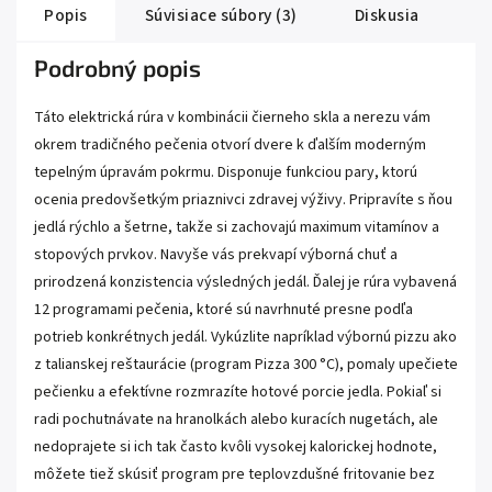
Popis
Súvisiace súbory (3)
Diskusia
Podrobný popis
Táto elektrická rúra v kombinácii čierneho skla a nerezu vám
okrem tradičného pečenia otvorí dvere k ďalším moderným
tepelným úpravám pokrmu. Disponuje funkciou pary, ktorú
ocenia predovšetkým priaznivci zdravej výživy. Pripravíte s ňou
jedlá rýchlo a šetrne, takže si zachovajú maximum vitamínov a
stopových prvkov. Navyše vás prekvapí výborná chuť a
prirodzená konzistencia výsledných jedál. Ďalej je rúra vybavená
12 programami pečenia, ktoré sú navrhnuté presne podľa
potrieb konkrétnych jedál. Vykúzlite napríklad výbornú pizzu ako
z talianskej reštaurácie (program Pizza 300 °C), pomaly upečiete
pečienku a efektívne rozmrazíte hotové porcie jedla. Pokiaľ si
radi pochutnávate na hranolkách alebo kuracích nugetách, ale
nedoprajete si ich tak často kvôli vysokej kalorickej hodnote,
môžete tiež skúsiť program pre teplovzdušné fritovanie bez