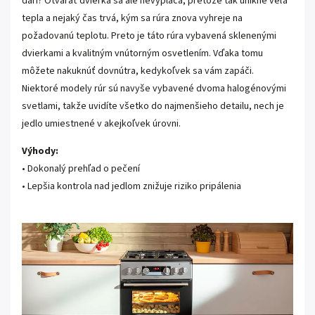
darí? Otvárať dvierka sa ale nevypláca, pretože tak unikne veľa
tepla a nejaký čas trvá, kým sa rúra znova vyhreje na
požadovanú teplotu. Preto je táto rúra vybavená sklenenými
dvierkami a kvalitným vnútorným osvetlením. Vďaka tomu
môžete nakuknúť dovnútra, kedykoľvek sa vám zapáči.
Niektoré modely rúr sú navyše vybavené dvoma halogénovými
svetlami, takže uvidíte všetko do najmenšieho detailu, nech je
jedlo umiestnené v akejkoľvek úrovni.
Výhody:
• Dokonalý prehľad o pečení
• Lepšia kontrola nad jedlom znižuje riziko pripálenia