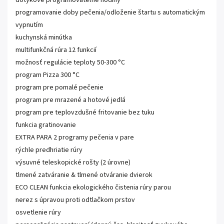
dotykové programovateľné hodiny
programovanie doby pečenia/odloženie štartu s automatickým
vypnutím
kuchynská minútka
multifunkčná rúra 12 funkcií
možnosť regulácie teploty 50-300 °C
program Pizza 300 °C
program pre pomalé pečenie
program pre mrazené a hotové jedlá
program pre teplovzdušné fritovanie bez tuku
funkcia gratinovanie
EXTRA PARA 2 programy pečenia v pare
rýchle predhriatie rúry
výsuvné teleskopické rošty (2 úrovne)
tlmené zatváranie & tlmené otváranie dvierok
ECO CLEAN funkcia ekologického čistenia rúry parou
nerez s úpravou proti odtlačkom prstov
osvetlenie rúry