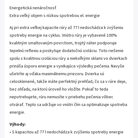
Energetická nenáročnosť
Extra veľký objem s nízkou spotrebou el. energie
Aj pri extra veľkej kapacite rúry až 77 l nedochádza k zvýšeniu
spotreby energie na cyklus. Vnútro rúry je vybavené 100%
kvalitným smaltovaným povrchom, trojitý náter podporuje
tepelnú reflexiu a poskytuje dodatočnú izoláciu. Toto riešenie
spolu s kvalitnou izoláciou rúry a niekoľkými sklami vo dvierkach
prináša úsporu energie a vynikajúce výsledky pečenia. Navyše
ušetríte aj vďaka maximálnemu priezoru. Dvierka sú
celosklenené, takže máte perfektný prehľad, čo sa v rúre deje,
bez ohľadu, na ktorú úroveň ho vložíte. Pokiaľ to teda
nepotrebujete, rúru nemusíte v priebehu pečenia vôbec
otvárať. Teplo sa udržuje vo vnútri čím sa optimalizuje spotreba
energie.
Výhody:
• S kapacitou až 77 l nedochádza k zvýšeniu spotreby energie