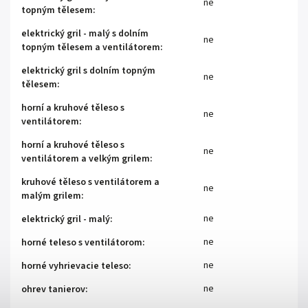
ne
topným tělesem
:
elektrický gril - malý s dolním
ne
topným tělesem a ventilátorem
:
elektrický gril s dolním topným
ne
tělesem
:
horní a kruhové těleso s
ne
ventilátorem
:
horní a kruhové těleso s
ne
ventilátorem a velkým grilem
:
kruhové těleso s ventilátorem a
ne
malým grilem
:
ne
elektrický gril - malý
:
ne
horné teleso s ventilátorom
:
ne
horné vyhrievacie teleso
:
ne
ohrev tanierov
: