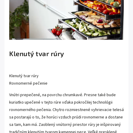
Klenutý tvar rúry
Klenutý tvar rúry
Rovnomerné pečenie
Vnútri prepečené, na povrchu chrumkavé. Presne také bude
kuriatko upečené v tejto rúre vďaka pokročilej technológii
rovnomerného pečenia. Chytro rozmiestnené vyhrievacie telesá
sa postarajú o to, že horúci vzduch prúdi rovnomerne a dostane
sa tam, kam má. Zaoblený vnútorný priestor rúry je inšpirovaný
tradičným klenutým tvarom kamennej pece. Veľké presklené