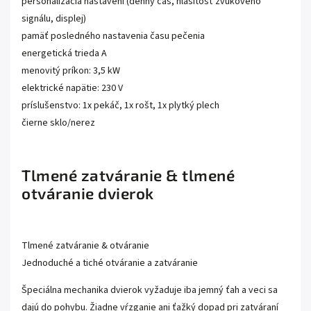
personalizácia nastavení (denný čas, hlasitosť zvukového
signálu, displej)
pamäť posledného nastavenia času pečenia
energetická trieda A
menovitý príkon: 3,5 kW
elektrické napätie: 230 V
príslušenstvo: 1x pekáč, 1x rošt, 1x plytký plech
čierne sklo/nerez
Tlmené zatváranie & tlmené
otváranie dvierok
Tlmené zatváranie & otváranie
Jednoduché a tiché otváranie a zatváranie
Špeciálna mechanika dvierok vyžaduje iba jemný ťah a veci sa
dajú do pohybu. Žiadne vŕzganie ani ťažký dopad pri zatváraní