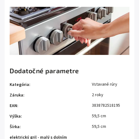
Dodatočné parametre
Vstavané rúry
Kategória
:
2 roky
Záruka
:
3838782518195
EAN
:
59,5 cm
Výška
:
59,5 cm
Šírka
:
elektrický gril - malý s dolním