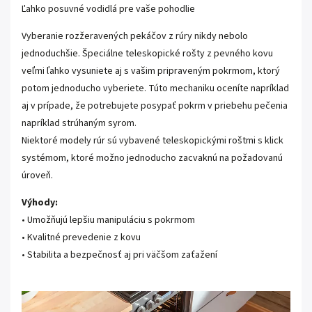
Ľahko posuvné vodidlá pre vaše pohodlie
Vyberanie rozžeravených pekáčov z rúry nikdy nebolo
jednoduchšie. Špeciálne teleskopické rošty z pevného kovu
veľmi ľahko vysuniete aj s vašim pripraveným pokrmom, ktorý
potom jednoducho vyberiete. Túto mechaniku oceníte napríklad
aj v prípade, že potrebujete posypať pokrm v priebehu pečenia
napríklad strúhaným syrom.
Niektoré modely rúr sú vybavené teleskopickými roštmi s klick
systémom, ktoré možno jednoducho zacvaknú na požadovanú
úroveň.
Výhody:
• Umožňujú lepšiu manipuláciu s pokrmom
• Kvalitné prevedenie z kovu
• Stabilita a bezpečnosť aj pri väčšom zaťažení