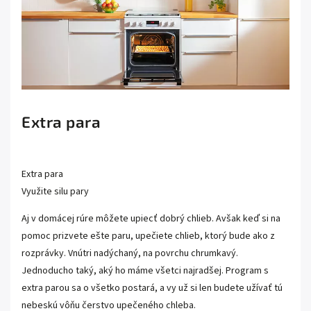
Extra para
Extra para
Využite silu pary
Aj v domácej rúre môžete upiecť dobrý chlieb. Avšak keď si na
pomoc prizvete ešte paru, upečiete chlieb, ktorý bude ako z
rozprávky. Vnútri nadýchaný, na povrchu chrumkavý.
Jednoducho taký, aký ho máme všetci najradšej. Program s
extra parou sa o všetko postará, a vy už si len budete užívať tú
nebeskú vôňu čerstvo upečeného chleba.