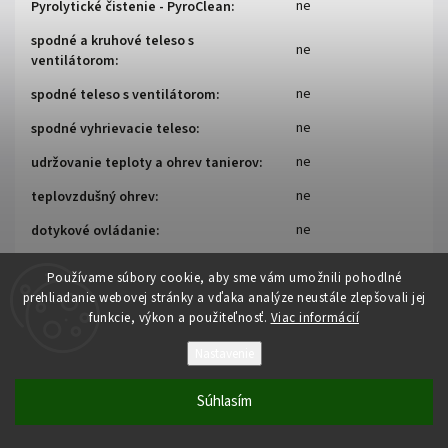
ne
Pyrolytické čistenie - PyroClean
:
spodné a kruhové teleso s
ne
ventilátorom
:
ne
spodné teleso s ventilátorom
:
ne
spodné vyhrievacie teleso
:
ne
udržovanie teploty a ohrev tanierov
:
ne
teplovzdušný ohrev
:
ne
dotykové ovládanie
:
černá / nerez
farba
:
Používame súbory cookie, aby sme vám umožnili pohodlné
ne
prehliadanie webovej stránky a vďaka analýze neustále zlepšovali jej
Katalytické čistenie
:
funkcie, výkon a použiteľnosť.
Viac informácií
Katalytický kryt ventilátoru – funkce
ne
samočištění
:
Nastavenie
77 l
Objem
:
Súhlasím
Osvětlení
osvetlenie rúry
:
trouby - Ano