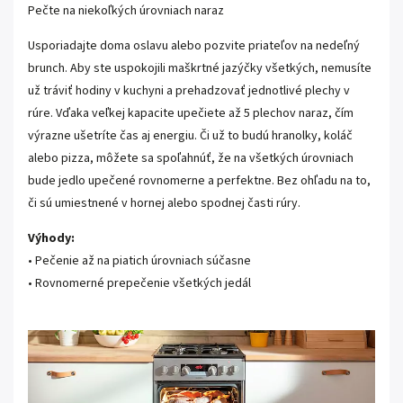
Pečte na niekoľkých úrovniach naraz
Usporiadajte doma oslavu alebo pozvite priateľov na nedeľný
brunch. Aby ste uspokojili maškrtné jazýčky všetkých, nemusíte
už tráviť hodiny v kuchyni a prehadzovať jednotlivé plechy v
rúre. Vďaka veľkej kapacite upečiete až 5 plechov naraz, čím
výrazne ušetríte čas aj energiu. Či už to budú hranolky, koláč
alebo pizza, môžete sa spoľahnúť, že na všetkých úrovniach
bude jedlo upečené rovnomerne a perfektne. Bez ohľadu na to,
či sú umiestnené v hornej alebo spodnej časti rúry.
Výhody:
• Pečenie až na piatich úrovniach súčasne
• Rovnomerné prepečenie všetkých jedál