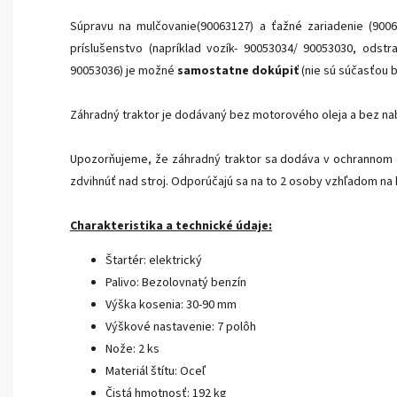
Súpravu na mulčovanie(90063127) a ťažné zariadenie (90
príslušenstvo (napríklad vozík- 90053034/ 90053030, ods
90053036) je možné
samostatne dokúpiť
(nie sú súčasťou b
Záhradný traktor je dodávaný bez motorového oleja a bez nab
Upozorňujeme, že záhradný traktor sa dodáva v ochrannom 
zdvihnúť nad stroj. Odporúčajú sa na to 2 osoby vzhľadom na
Charakteristika a technické údaje:
Štartér: elektrický
Palivo: Bezolovnatý benzín
Výška kosenia: 30-90 mm
Výškové nastavenie: 7 polôh
Nože: 2 ks
Materiál štítu: Oceľ
Čistá hmotnosť: 192 kg