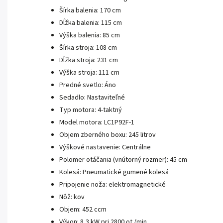
Šírka balenia: 170 cm
Dĺžka balenia: 115 cm
Výška balenia: 85 cm
Šírka stroja: 108 cm
Dĺžka stroja: 231 cm
Výška stroja: 111 cm
Predné svetlo: Áno
Sedadlo: Nastaviteľné
Typ motora: 4-taktný
Model motora: LC1P92F-1
Objem zberného boxu: 245 litrov
Výškové nastavenie: Centrálne
Polomer otáčania (vnútorný rozmer): 45 cm
Kolesá: Pneumatické gumené kolesá
Pripojenie noža: elektromagnetické
Nôž: kov
Objem: 452 ccm
Výkon: 8,3 kW pri 2800 ot./min.