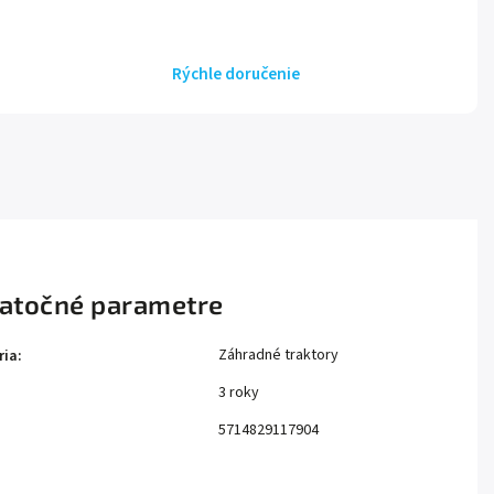
Rýchle doručenie
atočné parametre
Záhradné traktory
ria
:
3 roky
:
5714829117904