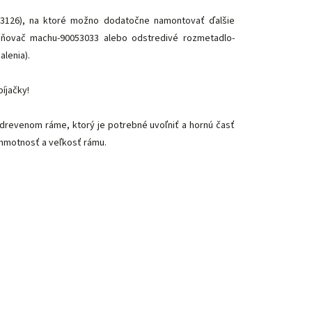
063126), na ktoré možno dodatočne namontovať ďalšie
traňovač machu-90053033 alebo odstredivé rozmetadlo-
alenia).
íjačky!
drevenom ráme, ktorý je potrebné uvoľniť a hornú časť
 hmotnosť a veľkosť rámu.