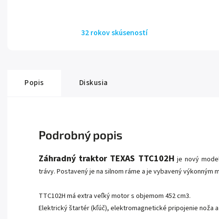
32 rokov skúseností
Popis
Diskusia
Podrobný popis
Záhradný traktor TEXAS TTC102H
je nový model
trávy. Postavený je na silnom ráme a je vybavený výkonným 
TTC102H má extra veľký motor s objemom 452 cm3.
Elektrický štartér (kľúč), elektromagnetické pripojenie noža