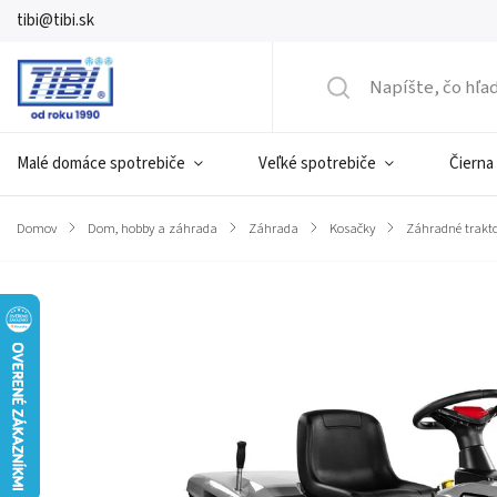
tibi@tibi.sk
Malé domáce spotrebiče
Veľké spotrebiče
Čierna
Domov
/
Dom, hobby a záhrada
/
Záhrada
/
Kosačky
/
Záhradné trakt
Značka:
TEXAS