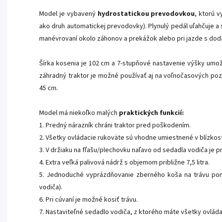
Model je vybavený
hydrostatickou prevodovkou
, ktorú 
ako druh automatickej prevodovky). Plynulý pedál uľahčuje a 
manévrovaní okolo záhonov a prekážok alebo pri jazde s d
Šírka kosenia je 102 cm a 7-stupňové nastavenie výšky umož
záhradný traktor je možné používať aj na voľnočasových poze
45 cm.
Model má niekoľko malých
praktických funkcií:
1. Predný nárazník chráni traktor pred poškodením.
2. Všetky ovládacie rukoväte sú vhodne umiestnené v blízkost
3. V držiaku na fľašu/plechovku naľavo od sedadla vodiča je pr
4. Extra veľká palivová nádrž s objemom približne 7,5 litra.
5. Jednoduché vyprázdňovanie zberného koša na trávu po
vodiča).
6. Pri cúvaní je možné kosiť trávu.
7. Nastaviteľné sedadlo vodiča, z ktorého máte všetky ovláda