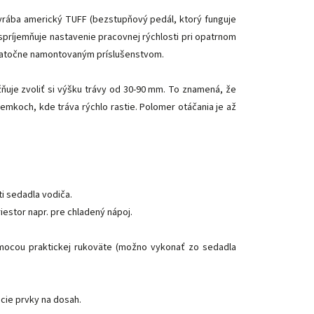
vyrába americký TUFF (bezstupňový pedál, ktorý funguje
spríjemňuje nastavenie pracovnej rýchlosti pri opatrnom
odatočne namontovaným príslušenstvom.
ňuje zvoliť si výšku trávy od 30-90 mm. To znamená, že
mkoch, kde tráva rýchlo rastie. Polomer otáčania je až
i sedadla vodiča.
iestor napr. pre chladený nápoj.
mocou praktickej rukoväte (možno vykonať zo sedadla
cie prvky na dosah.