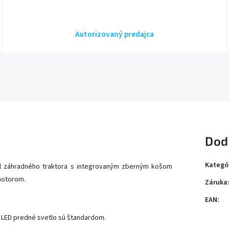
Autorizovaný predajca
Dod
Kategó
 záhradného traktora s integrovaným zberným košom
motorom.
Záruka
EAN
:
 a LED predné svetlo sú štandardom.