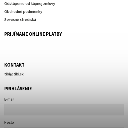
Odstúpenie od kúpnej zmluvy
Obchodné podmienky
Servisné strediská
PRIJÍMAME ONLINE PLATBY
KONTAKT
tibi
@
tibi.sk
PRIHLÁSENIE
E-mail
Heslo