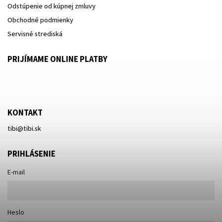
Odstúpenie od kúpnej zmluvy
Obchodné podmienky
Servisné strediská
PRIJÍMAME ONLINE PLATBY
KONTAKT
tibi
@
tibi.sk
PRIHLÁSENIE
E-mail
Heslo