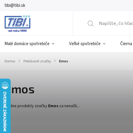
tibi@tibi.sk
Malé domáce spotrebiče
Veľké spotrebiče
Čierna
Domov
/
Predávané značky
/
Emos
Emos
Žiadne produkty značky
Emos
sa nenašli...