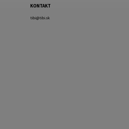
KONTAKT
tibi
@
tibi.sk