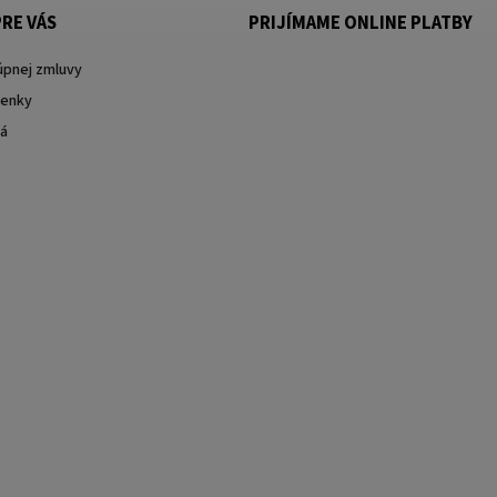
RE VÁS
PRIJÍMAME ONLINE PLATBY
úpnej zmluvy
enky
ká