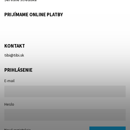
Servisné strediská
PRIJÍMAME ONLINE PLATBY
KONTAKT
tibi
@
tibi.sk
PRIHLÁSENIE
E-mail
Heslo
Nová registrácia