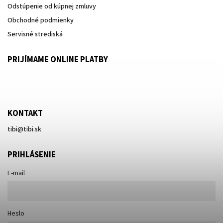
Odstúpenie od kúpnej zmluvy
Obchodné podmienky
Servisné strediská
PRIJÍMAME ONLINE PLATBY
KONTAKT
tibi
@
tibi.sk
PRIHLÁSENIE
E-mail
Heslo