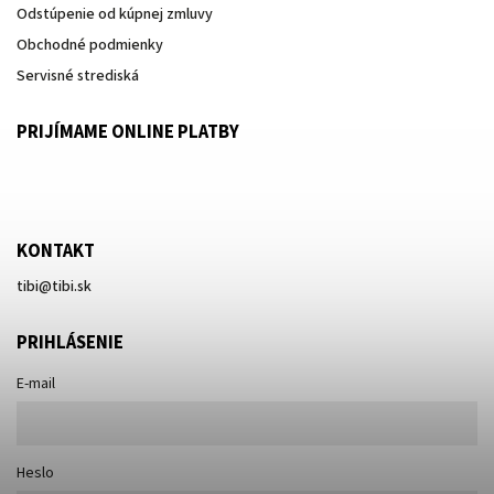
Odstúpenie od kúpnej zmluvy
Obchodné podmienky
Servisné strediská
PRIJÍMAME ONLINE PLATBY
KONTAKT
tibi
@
tibi.sk
PRIHLÁSENIE
E-mail
Heslo