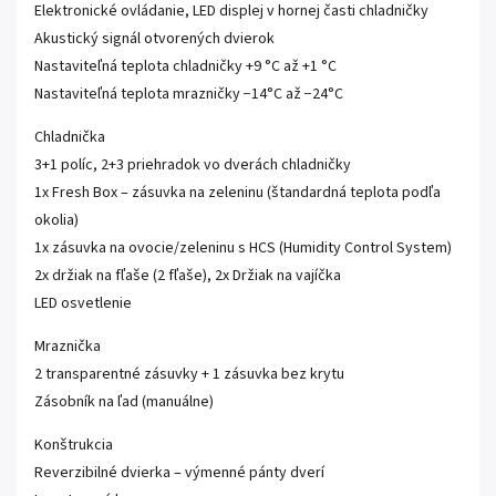
Elektronické ovládanie, LED displej v hornej časti chladničky
Akustický signál otvorených dvierok
Nastaviteľná teplota chladničky +9 °C až +1 °C
Nastaviteľná teplota mrazničky −14°C až −24°C
Chladnička
3+1 políc, 2+3 priehradok vo dverách chladničky
1x Fresh Box – zásuvka na zeleninu (štandardná teplota podľa
okolia)
1x zásuvka na ovocie/zeleninu s HCS (Humidity Control System)
2x držiak na fľaše (2 fľaše), 2x Držiak na vajíčka
LED osvetlenie
Mraznička
2 transparentné zásuvky + 1 zásuvka bez krytu
Zásobník na ľad (manuálne)
Konštrukcia
Reverzibilné dvierka – výmenné pánty dverí