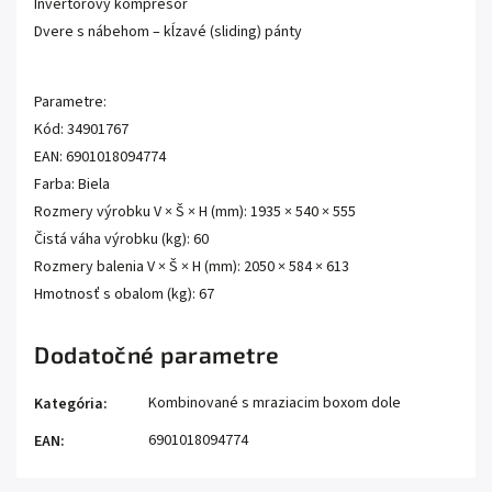
Invertorový kompresor
Dvere s nábehom – kĺzavé (sliding) pánty
Parametre:
Kód: 34901767
EAN: 6901018094774
Farba: Biela
Rozmery výrobku V × Š × H (mm): 1935 × 540 × 555
Čistá váha výrobku (kg): 60
Rozmery balenia V × Š × H (mm): 2050 × 584 × 613
Hmotnosť s obalom (kg): 67
Dodatočné parametre
Kombinované s mraziacim boxom dole
Kategória
:
6901018094774
EAN
: