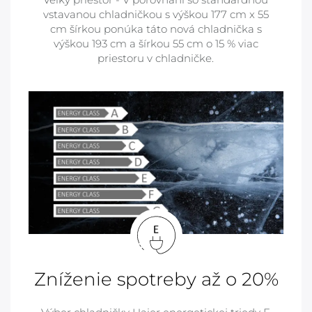
vstavanou chladničkou s výškou 177 cm x 55
cm šírkou ponúka táto nová chladnička s
výškou 193 cm a šírkou 55 cm o 15 % viac
priestoru v chladničke.
Zníženie spotreby až o 20%