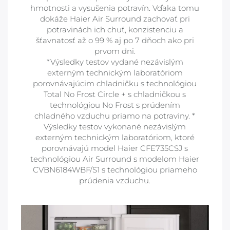
hmotnosti a vysušenia potravín. Vďaka tomu
dokáže Haier Air Surround zachovať pri
potravinách ich chuť, konzistenciu a
šťavnatosť až o 99 % aj po 7 dňoch ako pri
prvom dni.
*Výsledky testov vydané nezávislým
externým technickým laboratóriom
porovnávajúcim chladničku s technológiou
Total No Frost Circle + s chladničkou s
technológiou No Frost s prúdením
chladného vzduchu priamo na potraviny. *
Výsledky testov vykonané nezávislým
externým technickým laboratóriom, ktoré
porovnávajú model Haier CFE735CSJ s
technológiou Air Surround s modelom Haier
CVBN6184WBF/S1 s technológiou priameho
prúdenia vzduchu.