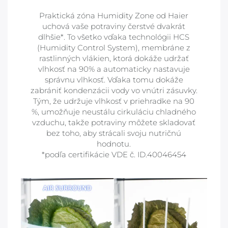
Praktická zóna Humidity Zone od Haier
uchová vaše potraviny čerstvé dvakrát
dlhšie*. To všetko vďaka technológii HCS
(Humidity Control System), membráne z
rastlinných vlákien, ktorá dokáže udržať
vlhkosť na 90% a automaticky nastavuje
správnu vlhkosť. Vďaka tomu dokáže
zabrániť kondenzácii vody vo vnútri zásuvky.
Tým, že udržuje vlhkosť v priehradke na 90
%, umožňuje neustálu cirkuláciu chladného
vzduchu, takže potraviny môžete skladovať
bez toho, aby strácali svoju nutričnú
hodnotu.
*podľa certifikácie VDE č. ID.40046454