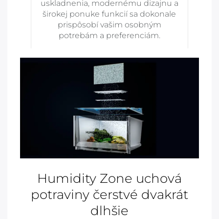
uskladnenia, modernému dizajnu a
širokej ponuke funkcií sa dokonale
prispôsobí vašim osobným
potrebám a preferenciám.
Humidity Zone uchová
potraviny čerstvé dvakrát
dlhšie