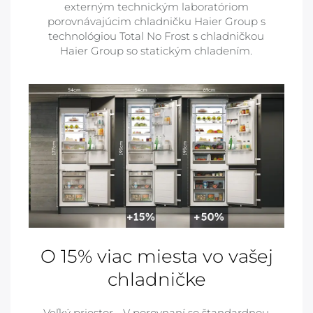
externým technickým laboratóriom
porovnávajúcim chladničku Haier Group s
technológiou Total No Frost s chladničkou
Haier Group so statickým chladením.
O 15% viac miesta vo vašej
chladničke
Veľký priestor - V porovnaní so štandardnou