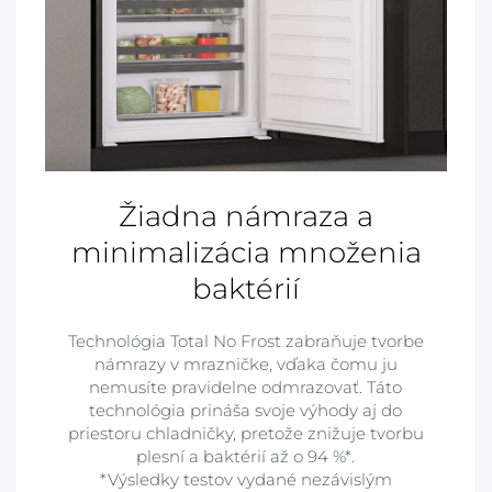
Žiadna námraza a
minimalizácia množenia
baktérií
Technológia Total No Frost zabraňuje tvorbe
námrazy v mrazničke, vďaka čomu ju
nemusíte pravidelne odmrazovať. Táto
technológia prináša svoje výhody aj do
priestoru chladničky, pretože znižuje tvorbu
plesní a baktérií až o 94 %*.
*Výsledky testov vydané nezávislým