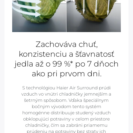
Zachováva chuť,
konzistenciu a šťavnatosť
jedla až o 99 %* po 7 dňoch
ako pri prvom dni.
S technológiou Haier Air Surround prúdi
vzduch vo vnútri chladničky jemnejším a
šetrným spôsobom. Vďaka špeciálnym
bočným vývodom tento systém
homogénne distribuuje studený vzduch
obklopujúci potraviny v celom priestore
chladničky, čím sa zabráni priamemu
prúdeniu na potraviny bez straty ich