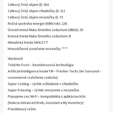
Celkový čistý objem (l): 284
Celkový čistý objem chladničky (l): 211
Celkový čistý objem mrazničky (l) :73
Ročná spotreba energie (kWh/rok): 226
Úroveň emisií hluku šíreného vzduchom (dB(A)): 35
Emisná trieda hluku šíreného vzduchom: B
Klimatická trieda SN.N.ST.T
Hviezdičkové označenie mrazničky ****
Vlastnosti
Total No Frost – beznámrazová technológia
Artificial Intelligence InsideTM – Fresher Techs (Air Surround –
rovnomerné rozloženie vzduchu)
Super Cooling – rýchle schladenie v chladničke
Super Freezing – rýchle zmrazenie v mrazničke
Pripojenie cez Wi-Fi – kompatibilita s aplikáciou hOn
(funkcia Advanced Drink, Assistant a My Inventory)
Prázdninový režim