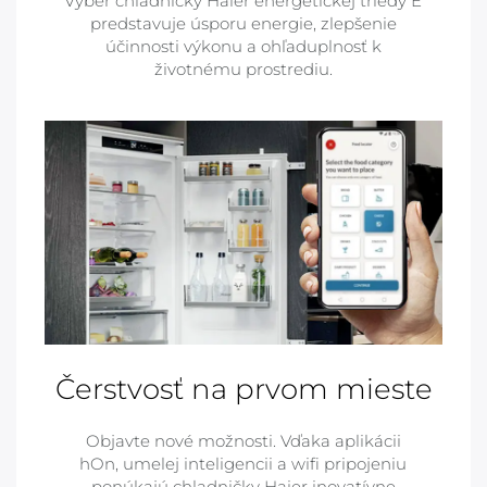
Výber chladničky Haier energetickej triedy E
predstavuje úsporu energie, zlepšenie
účinnosti výkonu a ohľaduplnosť k
životnému prostrediu.
Čerstvosť na prvom mieste
Objavte nové možnosti. Vďaka aplikácii
hOn, umelej inteligencii a wifi pripojeniu
ponúkajú chladničky Haier inovatívne