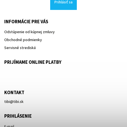
Prihlásiť sa
INFORMÁCIE PRE VÁS
Odstúpenie od kúpnej zmluvy
Obchodné podmienky
Servisné strediská
PRIJÍMAME ONLINE PLATBY
KONTAKT
tibi
@
tibi.sk
PRIHLÁSENIE
E-mail