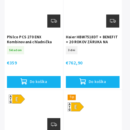
Philco PCS 270 ENX
Haier HBW7518DT + BENEFIT
Kombinovaná chladnička
+ 20 ROKOV ZÁRUKA NA
KOMPRESOR
Skladom
3 dni
€359
€762,90
Do košíka
Do košíka
Energetická
Tip
trieda E
Energetická
trieda E