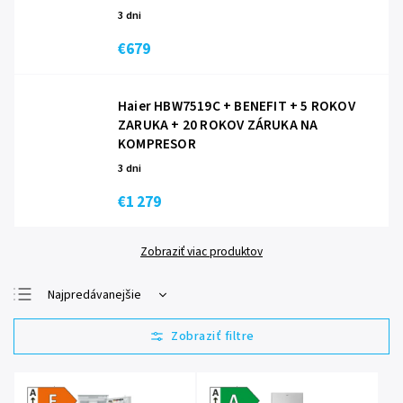
3 dni
€679
Haier HBW7519C + BENEFIT
+ 5 ROKOV
ZARUKA + 20 ROKOV ZÁRUKA NA
KOMPRESOR
3 dni
€1 279
Zobraziť viac produktov
Najpredávanejšie
Najlacnejšie
Najdrahšie
Abecedne
Energetická
Energetická
trieda F
trieda A