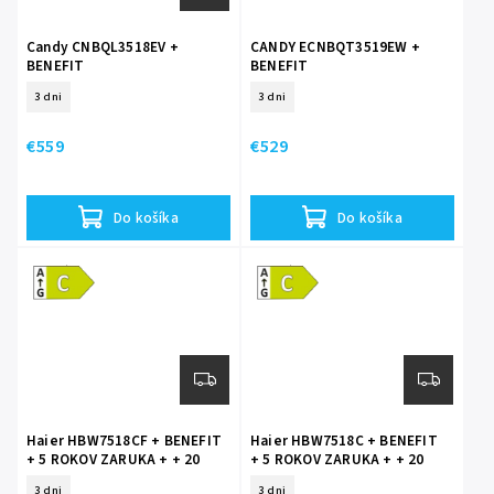
Candy CNBQL3518EV +
CANDY ECNBQT3519EW +
BENEFIT
BENEFIT
+ 5 ROKOV ZARUKA
+ 15 ROKOV ZARUKA NA
3 dni
3 dni
KOMPRESOR
€559
€529
Do košíka
Do košíka
Energetická
Energetická
trieda C
trieda C
Haier HBW7518CF + BENEFIT
Haier HBW7518C + BENEFIT
+ 5 ROKOV ZARUKA + + 20
+ 5 ROKOV ZARUKA + + 20
ROKOV ZÁRUKA NA
ROKOV ZÁRUKA NA
3 dni
3 dni