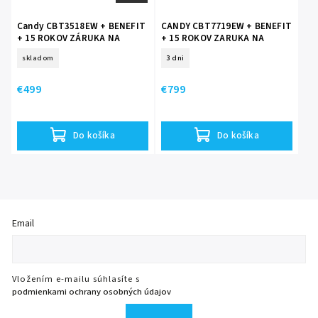
Candy CBT3518EW + BENEFIT
CANDY CBT7719EW + BENEFIT
+ 15 ROKOV ZÁRUKA NA
+ 15 ROKOV ZARUKA NA
KOMPRESOR
KOMPRESOR
skladom
3 dni
€499
€799
Do košíka
Do košíka
Email
Vložením e-mailu súhlasíte s
podmienkami ochrany osobných údajov