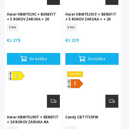
Haier HBW7519C + BENEFIT
Haier HBW7519CF + BENEFIT
+ 5 ROKOV ZARUKA + 20
+ 5 ROKOV ZARUKA + + 20
ROKOV ZÁRUKA NA
ROKOV ZÁRUKA NA
3 dni
3 dni
KOMPRESOR
KOMPRESOR
€1 279
€1 239
Do košíka
Do košíka
Energetická
Výpredaj
trieda D
Energetická
trieda F
Haier HBW7519DT + BENEFIT
Candy CBT7719FW
+ 20 ROKOV ZÁRUKA NA
KOMPRESOR