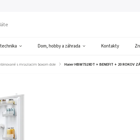
 technika
Dom, hobby a záhrada
Kontakty
Zn
binované s mraziacim boxom dole
/
Haier HBW7519DT + BENEFIT
+ 20 ROKOV Z