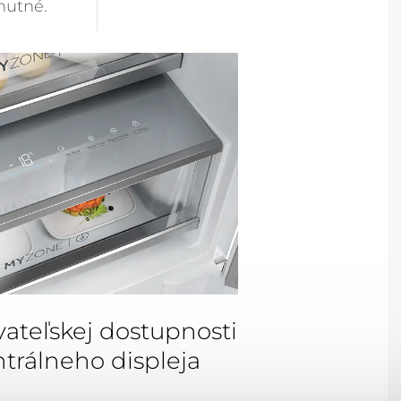
hutné.
ateľskej dostupnosti
rálneho displeja