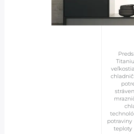
Preds
Titani
veľkosti
chladnič
potr
stráve
mraznič
chl
technoló
potraviny
teploty