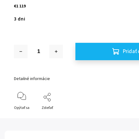
€1 119
3 dni
Pridať 
Detailné informácie
Opýtať sa
Zdieľať