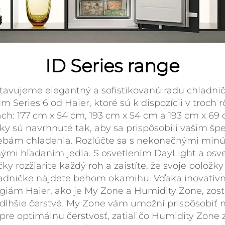
ID Series range
tavujeme elegantný a sofistikovanú radu chladnič
um Series 6 od Haier, ktoré sú k dispozícii v troch 
ach: 177 cm x 54 cm, 193 cm x 54 cm a 193 cm x 69 
ky sú navrhnuté tak, aby sa prispôsobili vašim šp
ebám chladenia. Rozlúčte sa s nekonečnými min
nými hľadaním jedla. S osvetlením DayLight a osv
ky rozžiarite každý roh a zaistíte, že svoje položky
adničke nájdete behom okamihu. Vďaka inovatí
giám Haier, ako je My Zone a Humidity Zone, zos
 dlhšie čerstvé. My Zone vám umožní prispôsobiť 
 pre optimálnu čerstvosť, zatiaľ čo Humidity Zone