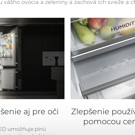
tu vášho ovocia a zeleniny a zachová ich svieže a c
šenie aj pre oči
Zlepšenie použív
pomocou cent
LED umožňuje plnú