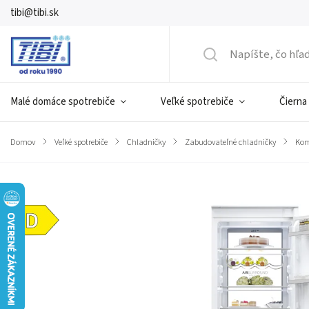
tibi@tibi.sk
Malé domáce spotrebiče
Veľké spotrebiče
Čierna
Domov
/
Veľké spotrebiče
/
Chladničky
/
Zabudovateľné chladničky
/
Kom
Značka:
HAIER
Energetická
trieda D