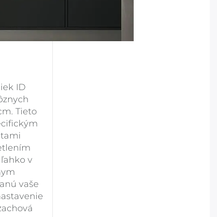
iek ID
rôznych
cm. Tieto
ecifickým
útami
etlením
 ľahko v
vnym
tanú vaše
nastavenie
 zachová